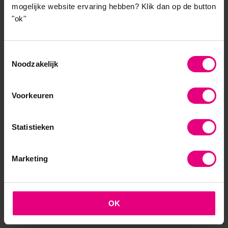
mogelijke website ervaring hebben?
Klik dan op de button
"ok''
Bevragen en je laten bevragen is niet altijd leuk,
makkelijk of gezellig. En dat hoeft ook niet. Durf te
twijfelen, durf het niet te weten, en zeg dat ook.
Toestemmingsselectie
Alleen dan is er ruimte voor nieuw denken en nieuw
Noodzakelijk
handelen, voor innovatie en verrassende
perspectieven. Irritatie hoort erbij, de mooiste
Voorkeuren
dingen in het leven komen niet per se van zelf. Zo
ook een goed gesprek niet.
Statistieken
Socrates zit naast me op de bank. Hij poetst een
vlekje van zijn schoen. Ik kijk ‘m aan en vraag:
‘Socrates, denk je echt dat dit boek zoden aan de dijk
Marketing
zet? Dat het veel mensen gaat inspireren en helpen
betere gesprekken te voeren?’
OK
Socrates kijkt me aan en zegt: ‘Dat weet ik niet. De
tijd zal het leren. En er moet nog veel gebeuren.