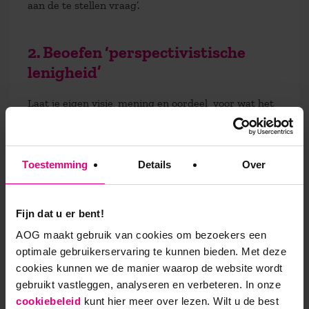
aan de te stellen vraag’.
2. Beoefen ‘perspectivistische
lenigheid’
Laat je eigen visie, mening en oordeel voor wat het
is. Wil de ander niet overtuigen van jouw gelijk
(onderzoek wijst uit dat dat namelijk onbegonnen
werk is), maar ga naast de ander staan en ga samen
Toestemming
Details
Over
op onderzoek uit. Verken verschillende
perspectieven, zonder je er aan eentje te hechten.
Bevraag de ander en laat je kritisch bevragen. Wees
Fijn dat u er bent!
bereid je eigen mening los te laten, te herzien en er
AOG maakt gebruik van cookies om bezoekers een
tegenaan te schoppen. Alleen zo word je samen
optimale gebruikerservaring te kunnen bieden. Met deze
wijzer.
cookies kunnen we de manier waarop de website wordt
gebruikt vastleggen, analyseren en verbeteren. In onze
cookiebeleid
kunt hier meer over lezen. Wilt u de best
3. Verdraag ongemak