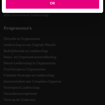
OK
Master Strategy & Leadership (MSc)
MBA Innovatie & Leiderschap
Programma's
Filosofie in Organisaties
Leiderschap in een Digitale Wereld
Bedrijfskunde en Leiderschap
Mens- en Organisatieontwikkeling
Nieuw Leiderschap in Organisaties
Psychologie in Organisaties
Publieke Strategie en Leiderschap
Samenwerken aan Complexe Opgaven
Strategisch Leiderschap
Verandermanagement
Visie op de Toekomst