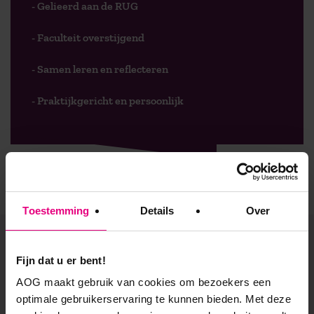
- Gelieerd aan de RUG
- Faculteit overstijgend
- Samen leren en reflecteren
- Praktijkgericht en persoonlijk
Toestemming
Details
Over
De vooruitgang voor zijn?
Fijn dat u er bent!
AOG maakt gebruik van cookies om bezoekers een
Blijf geïnspireerd en altijd op de hoogte! Ontvang
optimale gebruikerservaring te kunnen bieden. Met deze
regelmatig vernieuwende kennisartikelen, uitnodigingen