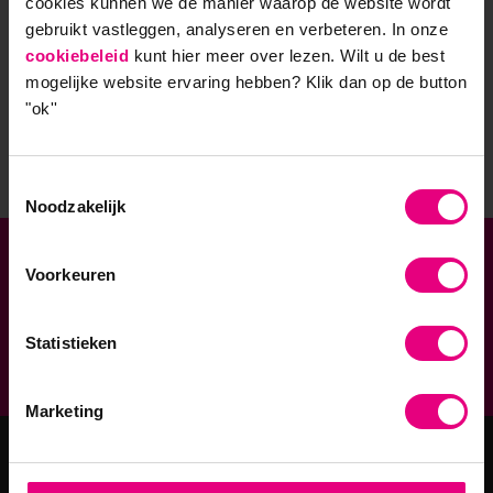
cookies kunnen we de manier waarop de website wordt
voor (gratis) inspiratiesessies en relevante updates over
gebruikt vastleggen, analyseren en verbeteren. In onze
onze academische opleidingen.
cookiebeleid
kunt hier meer over lezen. Wilt u de best
mogelijke website ervaring hebben?
Klik dan op de button
"ok''
Stuur mij de nieuwsbrief
Toestemmingsselectie
Noodzakelijk
Verbonden aan
Voorkeuren
Geaccrediteerde opleidingen
Statistieken
9,0 op klantenvertellen.nl
Marketing
Masteropleidingen