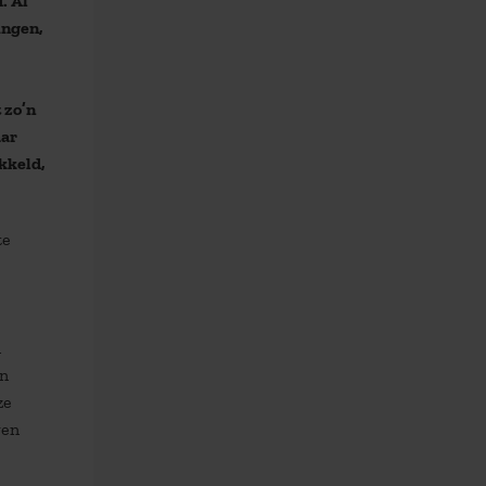
. Al
ingen,
 zo’n
aar
kkeld,
te
n
un
ze
gen