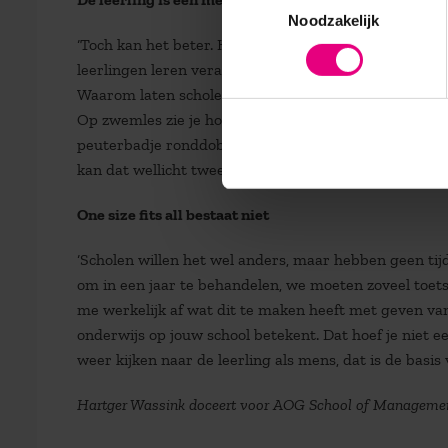
Noodzakelijk
‘Toch kan het beter. Het lijkt alsof men in het onder
leerlingen leren verantwoordelijkheid te dragen, zich 
Waarom laten scholen zich toch zo gevangennemen do
Op zwemles zie je hoe het ene kind binnen enkele wek
peuterbadje ronddobbert. Elke leerling heeft een eige
kan dat wellicht twee jaar later wel. Waarom moeten 
One size fits all bestaat niet
‘Scholen willen het wel anders, maar hebben geen tijd
om in een jaar te behandelen, we moeten zoveel toets
me werkelijk af wat dit te maken heeft met geven van
onderwijs op jouw school betekent. Dat hoef je niet ee
weer kijken naar de leerling als mens, dat is de basis
Hartger Wassink doceert voor AOG School of Manageme