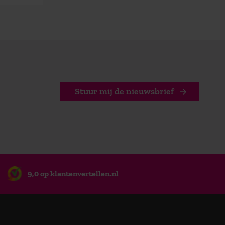
Stuur mij de nieuwsbrief
9,0 op klantenvertellen.nl