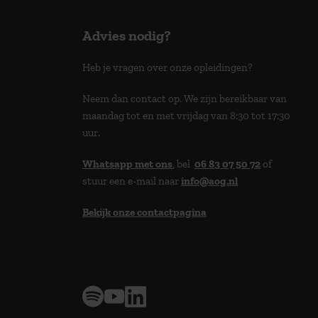
Advies nodig?
Heb je vragen over onze opleidingen?
Neem dan contact op. We zijn bereikbaar van
maandag tot en met vrijdag van 8:30 tot 17:30
uur.
Whatsapp met ons
, bel
06 83 07 50 72
of
stuur een e-mail naar
info@aog.nl
Bekijk onze contactpagina
> 9,0 op klantenvertellen