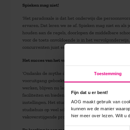
Spieken mag niet!
‘Het paradoxale is dat het onderwijs die persoonsvor
ervaren. Dat leren we ze af. Spieken mag niet en als je
houden aan de regels, doorlopen de middelbare school
voor de toets onvoldoende is in het vervolgonderwijs
concurrenten juist essentieel is als ze aan het werk ga
Het succes van het vmbo
‘Ondanks de mythe dat alle onderwijsvernieuwingen z
Toestemming
vooruitgang geboekt. Neem het succes van de vmbo-vo
werken, blijven nu langer op school en halen een sta
Fijn dat u er bent!
faciliteiten en bieden leerlingen heel veel mogelijkh
AOG maakt gebruik van cooki
instellingen. Het studiehuis is ook zo’n vernieuwing w
kunnen we de manier waarop 
studiehuis op veel scholen wel functioneert: leraren
hier meer over lezen. Wilt u
vakoverstijgende projecten.’
Toestemmingsselectie
De leerling is een mens