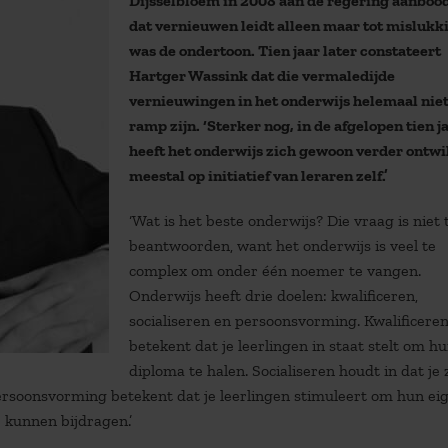
Dijsselbloem in 2008 aan de regering aanbood
dat vernieuwen leidt alleen maar tot mislukk
was de ondertoon. Tien jaar later constateert
Hartger Wassink dat die vermaledijde
vernieuwingen in het onderwijs helemaal niet
ramp zijn. ‘Sterker nog, in de afgelopen tien j
heeft het onderwijs zich gewoon verder ontwi
meestal op initiatief van leraren zelf.’
‘Wat is het beste onderwijs? Die vraag is niet 
beantwoorden, want het onderwijs is veel te
complex om onder één noemer te vangen.
Onderwijs heeft drie doelen: kwalificeren,
socialiseren en persoonsvorming. Kwalificere
betekent dat je leerlingen in staat stelt om h
diploma te halen. Socialiseren houdt in dat je 
soonsvorming betekent dat je leerlingen stimuleert om hun ei
 kunnen bijdragen.’