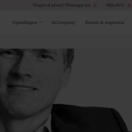
Vragen of advies? Whatsapp ons
Mijn AOG
Opleidingen
InCompany
Kennis & inspiratie