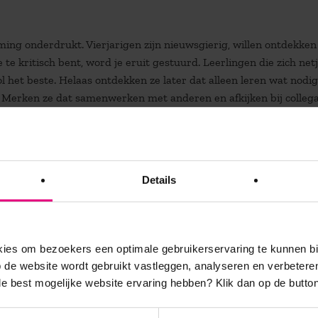
ming onderdrukt. Vierjarigen zijn nieuwsgierig, willen ontdekken
 te kritisch bent, word je eruit gestuurd. Leerlingen die zich net
 het beste. Helaas ontdekken ze later dat alleen leren wat nodig
. Merken ze dat samenwerken met anderen en afkijken bij collega
an.’
ouden zijn mislukt, hebben we de afgelopen dertig jaar wel
Details
rming: leerlingen die vroeger op zestienjarige leeftijd gingen
rtkwalificatie. Sterker nog, die vmbo-scholen hebben geweldige
eden. De meeste havo- en vwo-scholen zijn in vergelijking ouderw
es om bezoekers een optimale gebruikerservaring te kunnen b
aarvan wordt geroepen dat het totaal is mislukt. Toch zie ik dat 
de website wordt gebruikt vastleggen, analyseren en verbetere
 ontwikkelen zich tot coach en scholen besteden veel meer aandac
 de best mogelijke website ervaring hebben?
Klik dan op de button