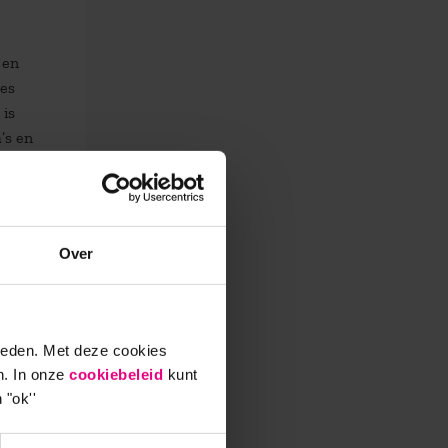
 en
jes
 is
’s en
Over
etse
ieden. Met deze cookies
het
n. In onze
cookiebeleid
kunt
ht aan
 "ok''