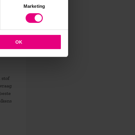
Marketing
.
u echt?
OK
vatten,
 stof
 vraag
 beste
elkens