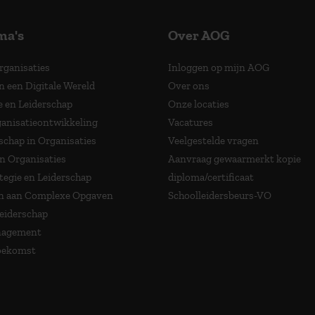
ma's
Over AOG
Organisaties
Inloggen op mijn AOG
n een Digitale Wereld
Over ons
e en Leiderschap
Onze locaties
anisatieontwikkeling
Vacatures
schap in Organisaties
Veelgestelde vragen
in Organisaties
Aanvraag gewaarmerkt kopie
tegie en Leiderschap
diploma/certificaat
 aan Complexe Opgaven
Schoolleidersbeurs-VO
Leiderschap
nagement
Toekomst