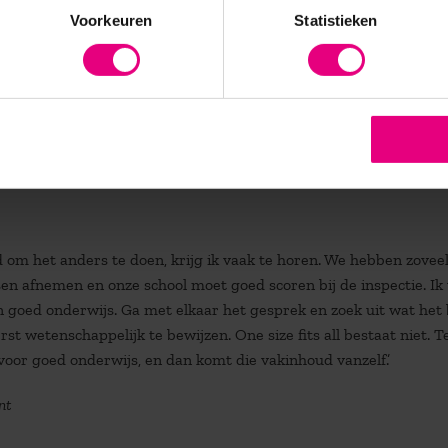
Voorkeuren
Statistieken
wijs is vergeten hoe belangrijk die persoonsvorming is. We moeten
creatief te uiten en op redelijke manier de interactie aan te gaan
or een systeem van cijfers en rendement? Wat zeggen cijfers n
en het A-diploma haalt en het andere een jaar langer in het
n tempo: een twaalfjarige die nog niet rijp is om wiskunde te be
ze die stof allemaal op hetzelfde moment aanleren?
 om het anders te doen, krijg ik vaak te horen. We hebben zoveel
en afnemen en onze school moet goed scoren bij de inspectie. Ik
 goed onderwijs. Ga met elkaar het gesprek en zoek uit wat het
rst wetenschappelijk te bewijzen. One size fits all bestaat niet. T
 voor goed onderwijs, en dan komt die vakinhoud vanzelf.’
nt