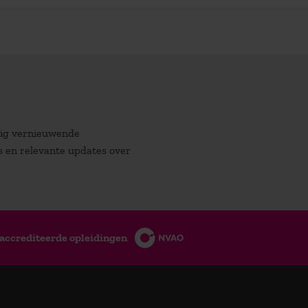
atig vernieuwende
es en relevante updates over
accrediteerde opleidingen