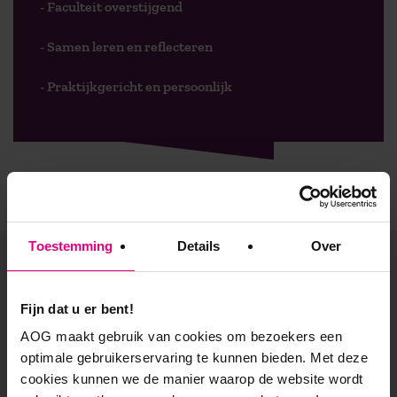
- Faculteit overstijgend
- Samen leren en reflecteren
- Praktijkgericht en persoonlijk
Toestemming
Details
Over
De vooruitgang voor zijn?
Fijn dat u er bent!
Blijf geïnspireerd en altijd op de hoogte! Ontvang
AOG maakt gebruik van cookies om bezoekers een
regelmatig vernieuwende kennisartikelen, uitnodigingen
optimale gebruikerservaring te kunnen bieden. Met deze
voor (gratis) inspiratiesessies en relevante updates over
cookies kunnen we de manier waarop de website wordt