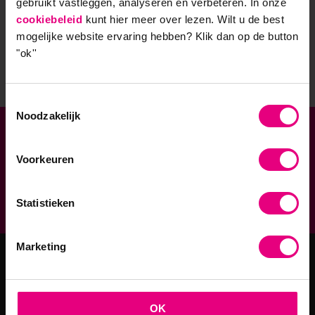
onze academische opleidingen.
gebruikt vastleggen, analyseren en verbeteren. In onze
cookiebeleid
kunt hier meer over lezen. Wilt u de best
mogelijke website ervaring hebben?
Klik dan op de button
Stuur mij de nieuwsbrief
"ok''
Toestemmingsselectie
Noodzakelijk
Verbonden aan
Voorkeuren
Geaccrediteerde opleidingen
9,0 op klantenvertellen.nl
Statistieken
Marketing
Masteropleidingen
OK
Master Strategy & Leadership (MSc)