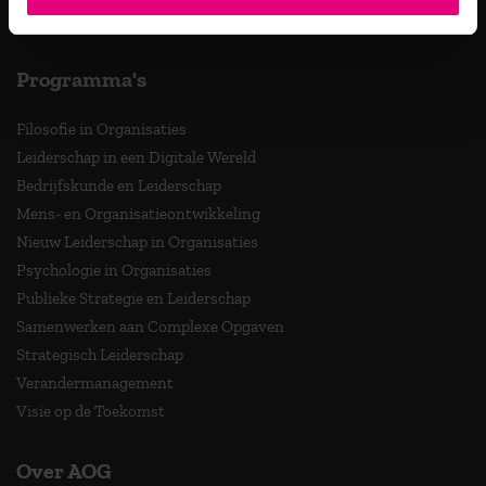
MBA Innovatie & Leiderschap
Programma's
Filosofie in Organisaties
Leiderschap in een Digitale Wereld
Bedrijfskunde en Leiderschap
Mens- en Organisatieontwikkeling
Nieuw Leiderschap in Organisaties
Psychologie in Organisaties
Publieke Strategie en Leiderschap
Samenwerken aan Complexe Opgaven
Strategisch Leiderschap
Verandermanagement
Visie op de Toekomst
Over AOG