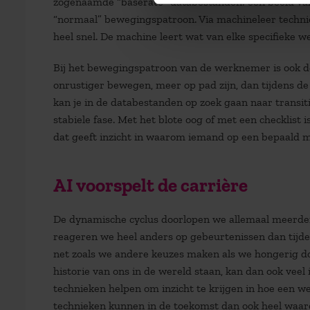
zogenaamde “baserate” databestanden: een beeld va
“normaal” bewegingspatroon. Via machineleer technie
heel snel. De machine leert wat van elke specifieke w
Bij het bewegingspatroon van de werknemer is ook dez
onrustiger bewegen, meer op pad zijn, dan tijdens de 
kan je in de databestanden op zoek gaan naar transiti
stabiele fase. Met het blote oog of met een checklist is
dat geeft inzicht in waarom iemand op een bepaald 
AI voorspelt de carrière
De dynamische cyclus doorlopen we allemaal meerder
reageren we heel anders op gebeurtenissen dan tijdens
net zoals we andere keuzes maken als we hongerig doo
historie van ons in de wereld staan, kan dan ook vee
technieken helpen om inzicht te krijgen in hoe een 
technieken kunnen in de toekomst dan ook heel waarde