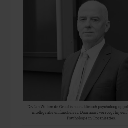
Dr. Jan Willem de Graaf is naast klinisch psycholoog opgele
intelligentie en functieleer. Daarnaast verzorgt hij een
Psychologie in Organisaties.