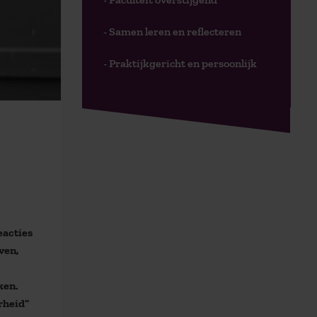
- Samen leren en reflecteren
- Praktijkgericht en persoonlijk
eacties
ven,
ken.
rheid”