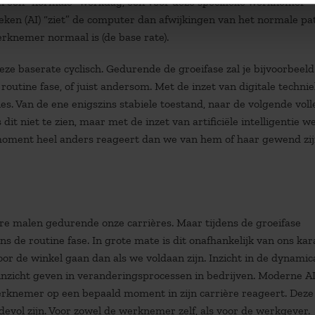
n een “normale” werkdag, een voor deze specifieke werknemer
ken (AI) “ziet” de computer dan afwijkingen van het normale pa
erknemer normaal is (de base rate).
e baserate cyclisch. Gedurende de groeifase zal je bijvoorbeeld
routine fase, of juist andersom. Met de inzet van digitale techni
es. Van de ene enigszins stabiele toestand, naar de volgende voll
 dit niet te zien, maar met de inzet van artificiële intelligentie we
moment heel anders reageert dan we van hem of haar gewend zij
e malen gedurende onze carrières. Maar tijdens de groeifase
 de routine fase. In grote mate is dit onafhankelijk van ons kar
r de winkel gaan dan als we voldaan zijn. Inzicht in de dynamic
l inzicht geven in veranderingsprocessen in bedrijven. Moderne A
werknemer op een bepaald moment in zijn carrière reageert. Deze
vol zijn. Voor zowel de werknemer zelf, als voor de werkgever.