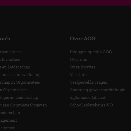
ma's
Over AOG
Organisaties
Inloggen op mijn AOG
nsformaties
Over ons
e en Leiderschap
Onze locaties
anisatieontwikkeling
Vacatures
schap in Organisaties
Veelgestelde vragen
in Organisaties
Aanvraag gewaarmerkt kopie
tegie en Leiderschap
diploma/certificaat
 aan Complexe Opgaven
Schoolleidersbeurs-VO
Leiderschap
nagement
Toekomst