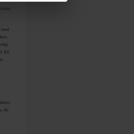
troon
 veel
eken
edig
l. En
n.
akter,
a, de
I