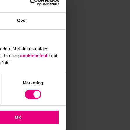
f
Over
arin
or een
ieden. Met deze cookies
leten”
n. In onze
cookiebeleid
kunt
wel
 "ok''
w
Marketing
ureau
ig
OK