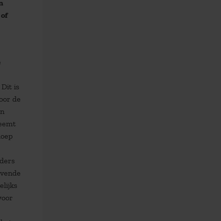
n
 of
e
Dit is
voor de
en
neemt
loep
nders
gevende
lijks
voor