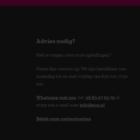
Advies nodig?
Heb je vragen over onze opleidingen?
Neem dan contact op. We zijn bereikbaar van
maandag tot en met vrijdag van 8:30 tot 17:30
uur.
Whatsapp met ons
, bel
06 83 07 50 72
of
stuur een e-mail naar
info@aog.nl
Bekijk onze contactpagina
> 9,0 op klantenvertellen