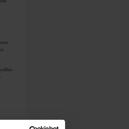
 het
 meer
en
treffen
e