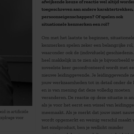
afwijkende keuze of reactie wel altijd worde
toegeschreven aan andere karaktertrekken,
persoonseigenschappen? Of spelen ook
situationele kenmerken een rol?
Om met het laatste te beginnen, situationel
kenmerken spelen zeker een belangrijke rol,
waaronder ook de (individuele) geschiedenis. 
heel makkelijk in te zien als je bijvoorbeeld 
zoveelste keer geconfronteerd wordt met e
nieuwe leidinggevende. Je leidinggevende 
jouw werkzaamheden tot in detail onder de 
en is van mening dat deze volledig moeten
veranderen. De reactie op deze situatie is a
als je voor het eerst een wissel van leiding
id in artificiële
meemaakt. Als je merkt dat jouw inzet nauwe
 bijdrage voor
wordt opgemerkt en weinig verschil maakt 
het eindproduct, ben je wellicht minder