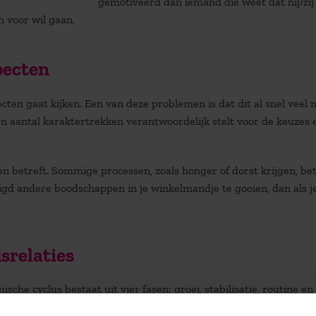
gemotiveerd dan iemand die weet dat hij/zij
 voor wil gaan.
pecten
ecten gaat kijken. Een van deze problemen is dat dit al snel veel
en aantal karaktertrekken verantwoordelijk stelt voor de keuzes 
sen betreft. Sommige processen, zoals honger of dorst krijgen, be
neigd andere boodschappen in je winkelmandje te gooien, dan als j
srelaties
sche cyclus bestaat uit vier fasen: groei, stabilisatie, routine en
(accommoderen, zichzelf aan het aanpassen) om de verwachte