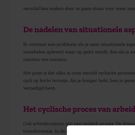
verschil kan maken door te gaan staan voor waar men
De nadelen van situationele as
Er ontstaat een probleem als je naar situationele asp
variabelen oplevert waar op gelet wordt, dan als je e
reacties van mensen.
Het punt is dat alles in onze wereld cyclische proces
cycli op korte termijn. Als je honger hebt, ben je ge
verzadigd bent.
Het cyclische proces van arbeid
Ook arbeidsrelaties zijn een cyclisch proces. De dynami
transformatie. In de groeifase leert een werknemer 