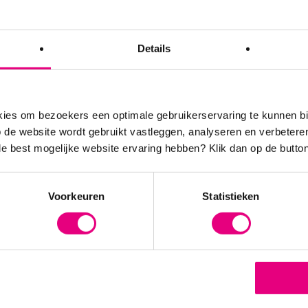
 schema’s (structuren en competenties) worden zo gevormd en/o
Details
werk al gedeeltelijk “vanzelf” gaat, maar er toch nog regelmatig
 het werk op routine, op de automatische piloot en speelt de
 zaken, bijvoorbeeld buiten het werk. Er ontstaat evenwicht, wa
dement bereikt. Het probleem is echter dat niets stabiel is. Do
es om bezoekers een optimale gebruikerservaring te kunnen b
zen worden vereist, veranderen de routines en omdat die “inges
de website wordt gebruikt vastleggen, analyseren en verbetere
stand op. Als er eerder nooit overgewerkt werd en dat nu ineens 
 de best mogelijke website ervaring hebben?
Klik dan op de button
mt het moment van transformatie (fase 4): of aanpassen en opnieu
ore-out, en daarmee ook opnieuw in groei moeten komen).
Voorkeuren
Statistieken
 technieken
van digitale techniek van pas. Via bijvoorbeeld sensoren in de b
durende een dag rustig op zijn/haar plek blijft, of juist onrust
ersoon wordt hierdoor goed duidelijk. Dit vraagt om hele grote