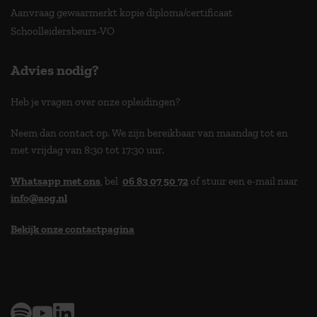
Aanvraag gewaarmerkt kopie diploma/certificaat
Schoolleidersbeurs-VO
Advies nodig?
Heb je vragen over onze opleidingen?
Neem dan contact op. We zijn bereikbaar van maandag tot en
met vrijdag van 8:30 tot 17:30 uur.
Whatsapp met ons
, bel
06 83 07 50 72
of stuur een e-mail naar
info@aog.nl
Bekijk onze contactpagina
> 9,0 op klantenvertellen