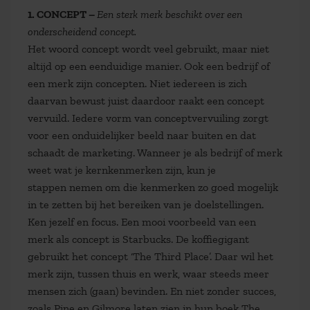
1
. CONCEPT –
Een sterk merk beschikt over een
onderscheidend concept.
Het woord concept wordt veel gebruikt, maar niet
altijd op een eenduidige manier. Ook een bedrijf of
een merk zijn concepten. Niet iedereen is zich
daarvan bewust juist daardoor raakt een concept
vervuild. Iedere vorm van conceptvervuiling zorgt
voor een onduidelijker beeld naar buiten en dat
schaadt de marketing. Wanneer je als bedrijf of merk
weet wat je kernkenmerken zijn, kun je
stappen nemen om die kenmerken zo goed mogelijk
in te zetten bij het bereiken van je doelstellingen.
Ken jezelf en focus. Een mooi voorbeeld van een
merk als concept is Starbucks. De koffiegigant
gebruikt het concept ‘The Third Place’. Daar wil het
merk zijn, tussen thuis en werk, waar steeds meer
mensen zich (gaan) bevinden. En niet zonder succes,
zoals Pine en Gilmore laten zien in hun boek The