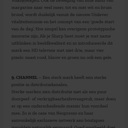
Volks(e)wagen. Ook de beweging van Blue Band van
margarine naar veel meer, tot en met wit en bruin
brood, wordt duidelijk vanuit de nieuwe Unilever
vitaliteitsmissie en het concept van een ‘goede start
van de dag’. Hoe simpel kan overigens prototypische
innovatie zijn. Als je Sharp heet moet je met name
uitblinken in beeldkwaliteit en zo introduceerde dit
merk een HD televisie met niet drie, maar vier
pixels: naast rood, blauw en groen nu ook een gele.
9. CHANNEL
– Een sterk merk heeft een sterke
positie in distributiekanalen.
Sterke merken zien distributie niet als een puur
doorgeef- of verkrijgbaarheidsvraagstuk, maar doen
er op een onderscheidende manier hun voordeel
mee. Zo is de case van Nespresso en haar
aanvankelijk exclusieve netwerk aan boutiques
inmiddels natuurlijk vermaard. Goed voorbeeld doet