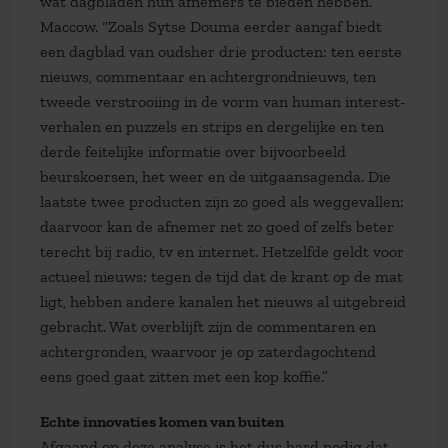
wat dagbladen hun afnemers te bieden hebben.
Maccow. “Zoals Sytse Douma eerder aangaf biedt
een dagblad van oudsher drie producten: ten eerste
nieuws, commentaar en achtergrondnieuws, ten
tweede verstrooiing in de vorm van human interest-
verhalen en puzzels en strips en dergelijke en ten
derde feitelijke informatie over bijvoorbeeld
beurskoersen, het weer en de uitgaansagenda. Die
laatste twee producten zijn zo goed als weggevallen:
daarvoor kan de afnemer net zo goed of zelfs beter
terecht bij radio, tv en internet. Hetzelfde geldt voor
actueel nieuws: tegen de tijd dat de krant op de mat
ligt, hebben andere kanalen het nieuws al uitgebreid
gebracht. Wat overblijft zijn de commentaren en
achtergronden, waarvoor je op zaterdagochtend
eens goed gaat zitten met een kop koffie.”
Echte innovaties komen van buiten
Afgaand op deze analyse is het dus hard nodig dat