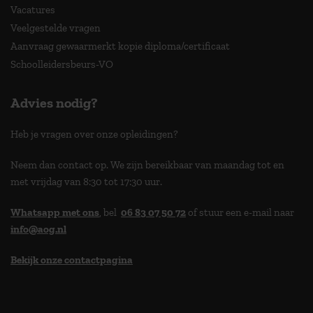
Vacatures
Veelgestelde vragen
Aanvraag gewaarmerkt kopie diploma/certificaat
Schoolleidersbeurs-VO
Advies nodig?
Heb je vragen over onze opleidingen?
Neem dan contact op. We zijn bereikbaar van maandag tot en
met vrijdag van 8:30 tot 17:30 uur.
Whatsapp met ons
, bel
06 83 07 50 72
of stuur een e-mail naar
info@aog.nl
Bekijk onze contactpagina
> 9,0 op klantenvertellen