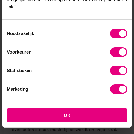
niet zozeer relatieve belangen op het spel te staan,
"ok''
die kunnen afgewogen tegen andere belangen en
waardes, maar om absolute belangen, die geen
beperking of afweging toelaten. Bij de NSA lijkt het
Toestemmingsselectie
bijvoorbeeld te gaan om stelselmatig
Noodzakelijk
machtsmisbruik en het omzeilen van zowel
parlementaire als rechterlijke controle.
Voorkeuren
(4)
Tot slot komt ook de focus op de juridische
regulering onder druk te staan, onder andere omdat
het bij Big Data processen vaak niet zozeer gaat om
Statistieken
juridische rechten die onder druk komen te staan,
maar om meer algemene, maatschappelijke
Marketing
waardes. Ook maken de technische ontwikkelingen
dat juridische bepalingen snel verouderd kunnen
raken of omzeild kunnen worden. En de
transnationale gegevensdoorvoer door cloud-
OK
computing maakt dat het voor bedrijven en
overheden steeds makkelijker wordt om regels uit