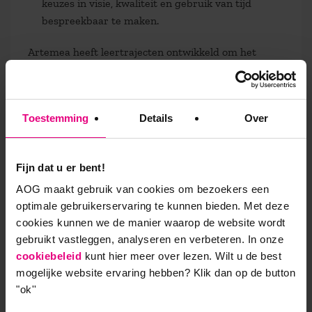
keuzes in visie, kwaliteit en gebruik van tijd
bespreekbaar te maken.
Artemea heeft leertrajecten ontwikkeld om het
omgaan met tijd te verbeteren. Reflectie op de eigen
tijdstijl, naast specifieke competenties om het eigen
werk af te stemmen op de tijdstijl van cliënten. Er is
Toestemming
Details
Over
een Tijdwijzer Zorg met werkvormen voor reflectie
en concrete acties in teamverband (Verbeek, 2013).
Zorgteams kunnen daardoor hun opvattingen over
Fijn dat u er bent!
tijd bespreken en verbeteren.
AOG maakt gebruik van cookies om bezoekers een
Samenvatting
optimale gebruikerservaring te kunnen bieden. Met deze
cookies kunnen we de manier waarop de website wordt
Meer regieruimte voor tijdmanagement is
gebruikt vastleggen, analyseren en verbeteren. In onze
noodzakelijk voor cliënten en medewerkers. Basale
cookiebeleid
kunt hier meer over lezen. Wilt u de best
ontwerpprincipes: aandacht geven, vastleggen van
mogelijke website ervaring hebben?
Klik dan op de button
afspraken op basis van regie en ritmiek van de
"ok''
cliënt. Een coördinerend netwerk met en rond de