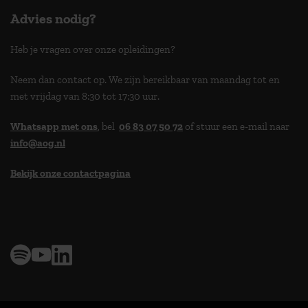
Advies nodig?
Heb je vragen over onze opleidingen?
Neem dan contact op. We zijn bereikbaar van maandag tot en
met vrijdag van 8:30 tot 17:30 uur.
Whatsapp met ons
, bel
06 83 07 50 72
of stuur een e-mail naar
info@aog.nl
Bekijk onze contactpagina
> 9,0 op klantenvertellen