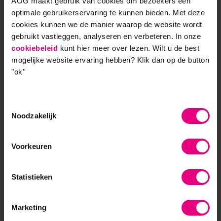
AOG maakt gebruik van cookies om bezoekers een
patronen in zichzelf als in hun organisatie. Een aha-
optimale gebruikerservaring te kunnen bieden. Met deze
erlebnis die er uiteindelijk voor zorgt dat de
cookies kunnen we de manier waarop de website wordt
systeemblindheid, die we immers allemaal hebben,
gebruikt vastleggen, analyseren en verbeteren. In onze
langzaam oplost. Daarnaast hoop ik dat mijn boek
cookiebeleid
kunt hier meer over lezen. Wilt u de best
iets losmaakt: dat lezers geraakt worden. Zelfs al is
mogelijke website ervaring hebben?
Klik dan op de button
dat boosheid. Juist dan zou ik zeggen: bel me! Ik ga
"ok''
er graag met je over in gesprek. Uiteindelijk hoop ik
dat dat inzicht en die emoties ervoor zorgen dat
mensen ook tot actie overgaan. Dat ze bijvoorbeeld
Toestemmingsselectie
Noodzakelijk
hulp zoeken bij het ontrafelen van hun eigen
patronen. Dat mensen zich eerder durven
uitspreken over de patronen die ze zien, samen gaan
Voorkeuren
werken met mensen die het ook zien. En zo
uiteindelijk helpen om het geheel te herstellen en te
Statistieken
helen.’
Marketing