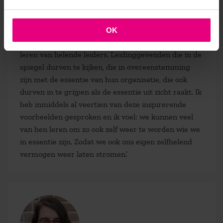
Helende leiders gaan voorop
‘Ik ben alweer bezig met een volgend boek: ik geloof
OK
dat we als wereld en als maatschappij veel kunnen
leren van helende leiders. Leidinggevenden die in de
spiegel durven te kijken, die in overeenstemming
zijn met de essentie van hun organisatie, die ook
durven in te grijpen als de essentie uit zicht raakt. Ik
heb inmiddels al veertien van deze inspirerende
voorbeelden gesproken en ik voel: we kunnen veel
van hen leren om zo ook zelf weer te worden wie we
in essentie zijn. Zodat we ook ons eigen zelfhelend
vermogen weer laten stromen.’