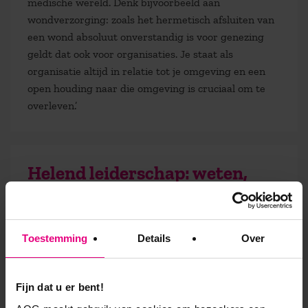
medische wereld. Denk bijvoorbeeld aan
wondverzorging: zoals het hermetisch afsluiten van
een wond absoluut onverstandig is voor genezing
geldt dat ook voor organisaties. Je staat als
organisatie altijd in relatie tot je omgeving en een
open houding naar die omgeving is cruciaal om te
overleven.’
Helend leiderschap: weten,
voelen en doen
‘Ik hoop dat mijn lezers met dit boek een bijdrage
Toestemming
Details
Over
kunnen leveren aan helend leiderschap. Dat begint
met een innerlijk weten over de patronen die ik in
mijn boek schets. Dat ze daar meer inzicht in
Fijn dat u er bent!
hebben, de patronen kunnen herkennen, zowel de