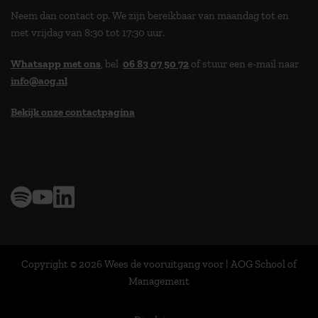
Neem dan contact op. We zijn bereikbaar van maandag tot en
met vrijdag van 8:30 tot 17:30 uur.
Whatsapp met ons
, bel
06 83 07 50 72
of stuur een e-mail naar
info@aog.nl
Bekijk onze contactpagina
> 9,0 op klantenvertellen
Copyright © 2026 Wees de vooruitgang voor | AOG School of
Management