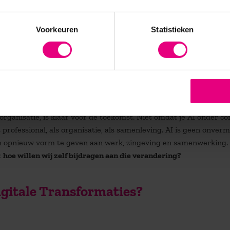
aar de behoefte aan menselijke nabijheid, moreel kompas en he
eeft, die blijft. Of wordt misschien wel belangrijker dan ooit.
Voorkeuren
Statistieken
t aan ons.
alleen op processen en banen, maar op de bedoeling achter ons we
ns waarde toe die een algoritme niet kan? Waar willen we vers
organisatie, is klaar voor de toekomst. Niet omdat je AI onder co
professional, als organisatie, als samenleving. AI is geen onvermi
om opnieuw vorm te geven aan werk, zingeving en samenwerking.
:
hoe willen wij zelf bijdragen aan die verandering?
igitale Transformaties?