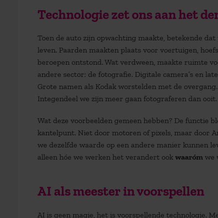
Technologie zet ons aan het d
Toen de auto zijn opwachting maakte, betekende dat 
leven. Paarden maakten plaats voor voertuigen, hoe
beroepen ontstond. Wat verdween, maakte ruimte voor
andere sector: de fotografie. Digitale camera’s en la
Grote namen als Kodak worstelden met de overgang. 
Integendeel we zijn meer gaan fotograferen dan ooit.
Wat deze voorbeelden gemeen hebben? De functie ble
kantelpunt. Niet door motoren of pixels, maar door Art
we dezelfde waarde op een andere manier kunnen lever
alleen hóe we werken het verandert ook
waaróm
we w
AI als meester in voorspellen
AI is geen magie, het is voorspellende technologie. 