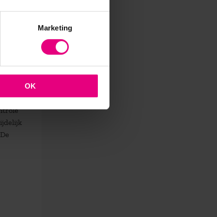
t
Marketing
rk.
OK
chil
ntrole
jdelijk
 De