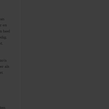
van
r en
n heel
dig.
t.
zo’n
er als
et
tten