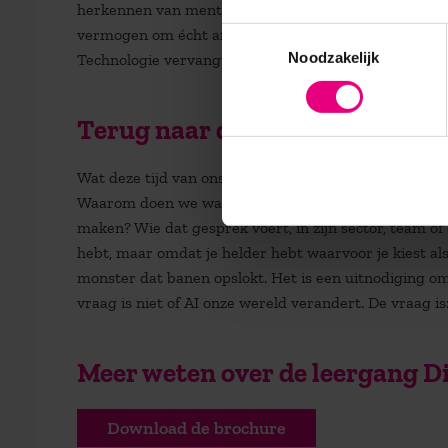
herkennen van mentale signalen in stem of gedrag. M
vermogen om écht af te stemmen op wat iemand nodig h
Toestemmingsselectie
Noodzakelijk
Technologie vervangt taken, geen betekenis. Dat blijf
Terug naar de essentie
Wat deze tijd van ons vraagt, is herbezinning. Niet 
Waarom doen we wat we doen? Waar voegen wij als me
maken? Wie dat gesprek voert, in zijn sector, team of 
hebt, maar omdat je helder hebt waarvoor je kiest als 
monster dat banen opslokt. Het is een uitnodiging 
vraag is niet of AI onze wereld verandert. De vraag is
Meer weten over de leergang D
Download de brochure