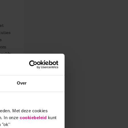
et
tuties
s
t om
 geldt
Over
uw
r
rdt
ieden. Met deze cookies
an
n. In onze
cookiebeleid
kunt
s het
 "ok''