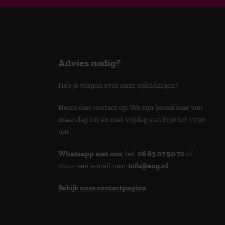
Advies nodig?
Heb je vragen over onze opleidingen?
Neem dan contact op. We zijn bereikbaar van
maandag tot en met vrijdag van 8:30 tot 17:30
uur.
Whatsapp met ons
, bel
06 83 07 50 72
of
stuur een e-mail naar
info@aog.nl
Bekijk onze contactpagina
> 9,0 op klantenvertellen