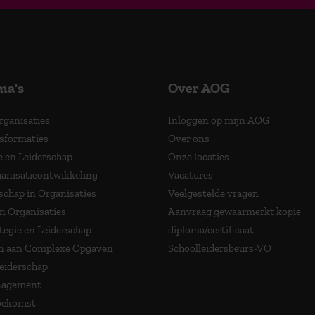
ma's
Over AOG
Organisaties
Inloggen op mijn AOG
nsformaties
Over ons
e en Leiderschap
Onze locaties
anisatieontwikkeling
Vacatures
schap in Organisaties
Veelgestelde vragen
in Organisaties
Aanvraag gewaarmerkt kopie
tegie en Leiderschap
diploma/certificaat
 aan Complexe Opgaven
Schoolleidersbeurs-VO
Leiderschap
nagement
Toekomst