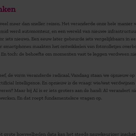
enken
veel meer dan sneller reizen. Het veranderde onze hele manier 
fsmid werd automonteur, en een wereld van nieuwe infrastructuu
 iets nieuws. Een eeuw later gebeurde iets vergelijkbaars in ee
ter smartphones maakten het ontwikkelen van fotorolletjes overbo
En toch: de behoefte om momenten vast te leggen verdween nie
ef, de vorm veranderde radicaal. Vandaag staan we opnieuw op 
ificial Intelligence. En opnieuw is de vraag: wie/wat verdwijnen 
en? Maar bij AI is er iets groters aan de hand: AI verandert ni
erken. En dat roept fundamentelere vragen op.
Met grote hoeveelheden data kan het steeds nauwkeuriger inscha