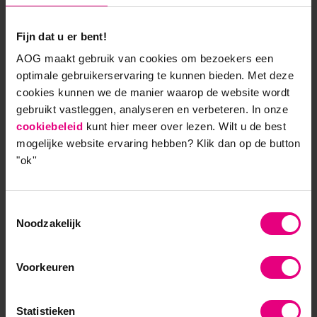
spoorboekje nog niet dicht getimmerd, dus de
precieze stop zal gedurende de reis worden bekend
gemaakt.
Fijn dat u er bent!
AOG maakt gebruik van cookies om bezoekers een
optimale gebruikerservaring te kunnen bieden. Met deze
Mag ik uw vervoersbewijs
cookies kunnen we de manier waarop de website wordt
zien?
gebruikt vastleggen, analyseren en verbeteren. In onze
cookiebeleid
kunt hier meer over lezen. Wilt u de best
De reisleider stapt de coupé binnen: “Goedemorgen
mogelijke website ervaring hebben?
Klik dan op de button
"ok''
Verder Denkers, mag ik uw vervoersbewijs zien?”
Iedereen pakt zijn kaartje tevoorschijn, gelukkig
geen ondermijnende zwartrijders op dit traject.
Toestemmingsselectie
“Gelukkig heeft u uw reis met korting kunnen
Noodzakelijk
verkrijgen, wel zo fijn nu het treinen door Europa
duurder is dan vliegen”. Gekscherend vult hij aan:
“Misschien kunt u bij uw eindbestemming op 25 juni
Voorkeuren
het Europees parlement hierop aanspreken”. Het
gesprek in de treincoupé laait even op door deze
Statistieken