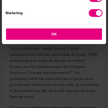
rake opmerking van de reisleider. Natuurlijk moet
de trein aantrekkelijker worden gemaakt dan reizen
Marketing
per vliegtuig. Cruciaal om de uitstoot van CO2 te
verminderen, is de gedeelde opinie van het reisstel.
Zo zijn er meer vraagstukken, die we alleen
gezamenlijk kunnen oplossen, maar daar is lef voor
OK
nodig.
“Wir schaffen das!”, roept Gertine. U knikt
instemmend en stelt het gezelschap de vraag, “Welk
leiderschap is er nodig om Europa te redden?
Kunnen we wel opboksen tegen de Erdogans,
Poetins en Trumps van deze wereld?” Het
gezelschap heeft het antwoord niet in pacht, maar
op zoek naar leiderschap dat zich richt op verbinding
in de samenleving lijkt dit zo gek nog niet. Brussels,
here we come!
De trein is inmiddels op volle snelheid en omroeper