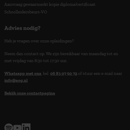
Aanvraag gewaarmerkt kopie diploma/certificaat
Schoolleidersbeurs-VO
Advies nodig?
Heb je vragen over onze opleidingen?
Neem dan contact op. We zijn bereikbaar van maandag tot en
met vrijdag van 8:30 tot 17:30 uur.
Whatsapp met ons
, bel
06 83 07 50 72
of stuur een e-mail naar
info@aog.nl
Bekijk onze contactpagina
> 9,0 op klantenvertellen