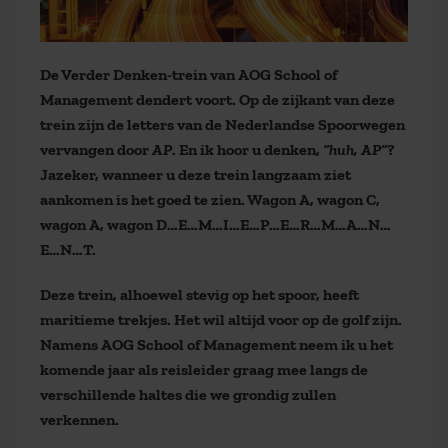
De Verder Denken-trein van AOG School of
Management dendert voort. Op de zijkant van deze
trein zijn de letters van de Nederlandse Spoorwegen
vervangen door
AP
. En ik hoor u denken,
“huh, AP”
?
Jazeker, wanneer u deze trein langzaam ziet
aankomen is het goed te zien. Wagon A, wagon C,
wagon A, wagon D…E…M…I…E…P…E…R…M…A…N…
E…N…T.
Deze trein, alhoewel stevig op het spoor, heeft
maritieme trekjes. Het wil altijd voor op de golf zijn.
Namens AOG School of Management neem ik u het
komende jaar als reisleider graag mee langs de
verschillende haltes die we grondig zullen
verkennen.