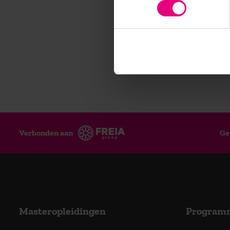
Verbonden aan
Ge
Masteropleidingen
Program