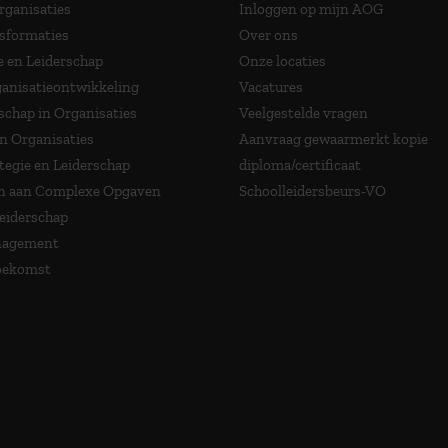
Organisaties
Inloggen op mijn AOG
nsformaties
Over ons
e en Leiderschap
Onze locaties
anisatieontwikkeling
Vacatures
schap in Organisaties
Veelgestelde vragen
in Organisaties
Aanvraag gewaarmerkt kopie
tegie en Leiderschap
diploma/certificaat
 aan Complexe Opgaven
Schoolleidersbeurs-VO
Leiderschap
nagement
Toekomst