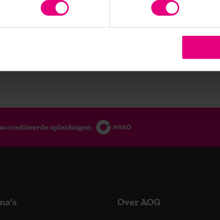
accrediteerde opleidingen
ma's
Over AOG