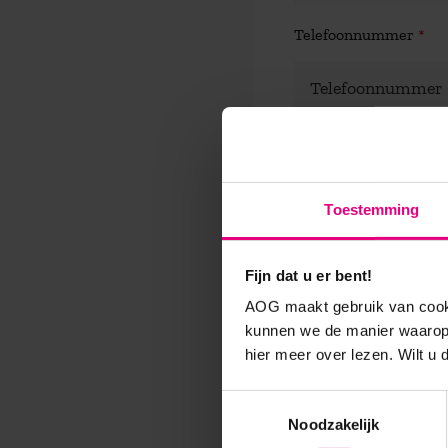
Telefoonnummer
*
Aanvullende opties (De
van één persoon per 
Toestemming
Fijn dat u er bent!
Heb je allergieën of
AOG maakt gebruik van cooki
kunnen we de manier waarop 
hier meer over lezen. Wilt u
Toestemmingsselectie
Afronden
Noodzakelijk