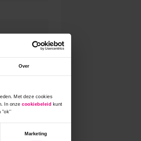
f ontbijt, op basis
Over
ieden. Met deze cookies
n. In onze
cookiebeleid
kunt
 "ok''
Marketing