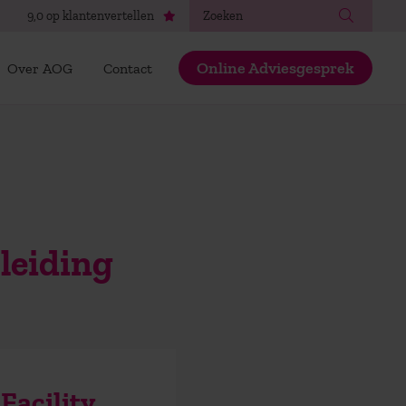
Zoeken
9,0 op klantenvertellen
Online Adviesgesprek
Over AOG
Contact
leiding
Facility