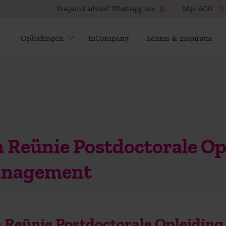
Vragen of advies? Whatsapp ons
Mijn AOG
Opleidingen
InCompany
Kennis & inspiratie
Reünie Postdoctorale Op
Management
Reünie Postdoctorale Opleiding 