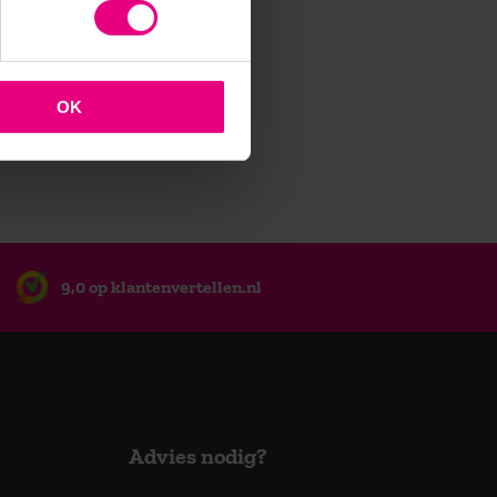
OK
9,0 op klantenvertellen.nl
Advies nodig?