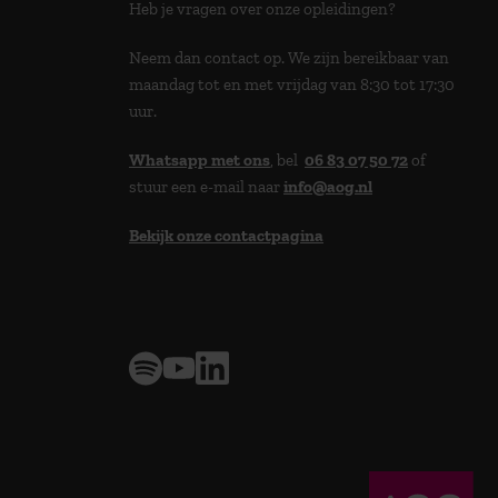
Heb je vragen over onze opleidingen?
Neem dan contact op. We zijn bereikbaar van
maandag tot en met vrijdag van 8:30 tot 17:30
uur.
Whatsapp met ons
, bel
06 83 07 50 72
of
stuur een e-mail naar
info@aog.nl
Bekijk onze contactpagina
> 9,0 op klantenvertellen