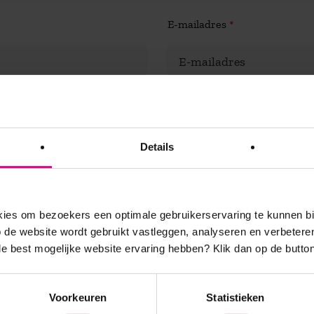
E-mailadres
*
 kamerprijs bedraagt €170,00 per kamer, per nacht. Dit is inclusie
kamer. Een 3-gangen diner bedraagt €40,50 per persoon.)
*
Details
 dieetwensen waar wij rekening mee moeten houden?
es om bezoekers een optimale gebruikerservaring te kunnen b
de website wordt gebruikt vastleggen, analyseren en verbetere
 de best mogelijke website ervaring hebben?
Klik dan op de button
Voorkeuren
Statistieken