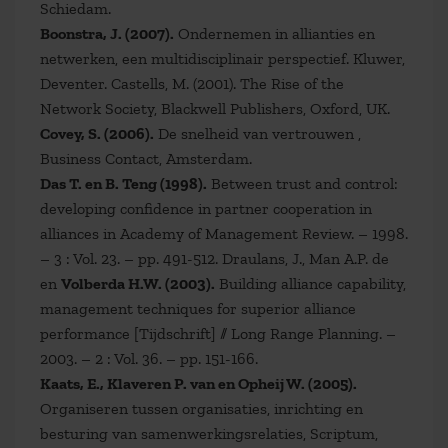
Schiedam.
Boonstra, J. (2007).
Ondernemen in allianties en
netwerken, een multidisciplinair perspectief. Kluwer,
Deventer. Castells, M. (2001). The Rise of the
Network Society, Blackwell Publishers, Oxford, UK.
Covey, S. (2006).
De snelheid van vertrouwen ,
Business Contact, Amsterdam.
Das T. en B. Teng (1998).
Between trust and control:
developing confidence in partner cooperation in
alliances in Academy of Management Review. – 1998.
– 3 : Vol. 23. – pp. 491-512. Draulans, J., Man A.P. de
en
Volberda H.W. (2003).
Building alliance capability,
management techniques for superior alliance
performance [Tijdschrift] // Long Range Planning. –
2003. – 2 : Vol. 36. – pp. 151-166.
Kaats, E., Klaveren P. van en Opheij W. (2005).
Organiseren tussen organisaties, inrichting en
besturing van samenwerkingsrelaties, Scriptum,