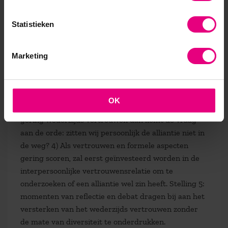
Figuur 2:
1) als er sprake is van veel vertrouwen
Statistieken
maar geringe overlap van formele aspecten dan
hebben bestuurders een voorbeeldfunctie voor
middenkader dat kan zorgen voor afstemming van
Marketing
die formele aspecten. 2) Bij de combinatie van veel
vertrouwen en een grote mate van overlapping van
de formele aspecten, kan men aankoersen op een
OK
robuuste alliantie. 3) Zijn er veel overlappingen maar
gering wederzijds vertrouwen dan komt de vraag
aan de orde: zitten wij persoonlijk de alliantie niet in
de weg? 4) Als vertrouwen en formele aspecten
gering scoren, zal eerst geïnvesteerd worden in de
interpersoonlijke vertrouwensrelatie om te
onderzoeken of een alliantie wel zin heeft. Stelling 5:
momenten van reflectie en debat dragen bij aan het
versterken van het wederzijds vertrouwen zonder
de mate van diversiteit te onderdrukken.