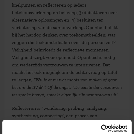
knelpunten en reflecteren op ieders
betekenisverlening en beleving, 3) debatteren over
alternatieve oplossingen en 4) besluiten ter
verbetering van de samenwerking. Openheid blijkt
bij het hardop denken over toekomstbeelden; wat
zeggen die toekomstidealen over de persoon zelf?
Veiligheid beïnvloedt de reflectieve momenten.
Veiligheid zorgt voor openheid. Openheid is nodig
om wederzijds vertrouwen te intensiveren. Dat
maakt het ook mogelijk om de echte vraag op tafel
te leggen;
“Wil je er nu wat moois van maken of gaat
het om de BV ik?”. Of de angst; “De eerste die vertrouwen
ter sprake brengt, spreekt eigenlijk zijn wantrouwen uit”.
Reflecteren is “wondering, probing, analyzing,
synthesizing, connecting”, een proces van
“struggling” (Mintzberg 2004: 254). Meestal starten
reflectie en debat over de samenwerkingsrelatie te