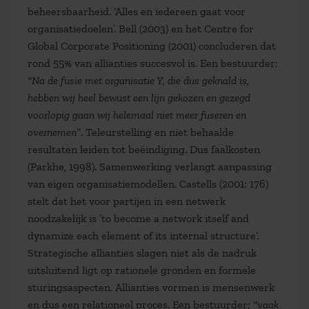
beheersbaarheid. ‘Alles en iedereen gaat voor
organisatiedoelen’. Bell (2003) en het Centre for
Global Corporate Positioning (2001) concluderen dat
rond 55% van allianties succesvol is. Een bestuurder;
“Na de fusie met organisatie Y, die dus geknald is,
hebben wij heel bewust een lijn gekozen en gezegd
voorlopig gaan wij helemaal niet meer fuseren en
overnemen”
. Teleurstelling en niet behaalde
resultaten leiden tot beëindiging. Dus faalkosten
(Parkhe, 1998). Samenwerking verlangt aanpassing
van eigen organisatiemodellen. Castells (2001: 176)
stelt dat het voor partijen in een netwerk
noodzakelijk is ’to become a network itself and
dynamize each element of its internal structure’.
Strategische allianties slagen niet als de nadruk
uitsluitend ligt op rationele gronden en formele
sturingsaspecten. Allianties vormen is mensenwerk
en dus een relationeel proces. Een bestuurder;
“vaak