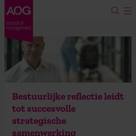
Bestuurlijke reflectie leidt
tot succesvolle
strategische
samenwerking