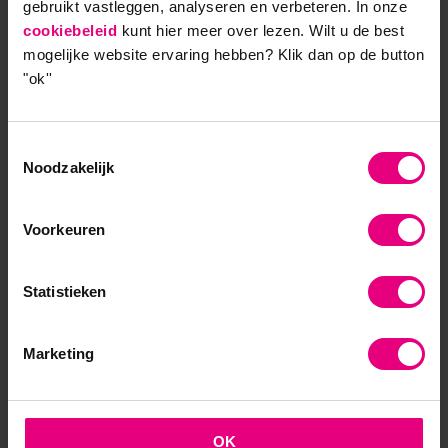
gebruikt vastleggen, analyseren en verbeteren. In onze
een speciale editie van de Summercourse
cookiebeleid
kunt hier meer over lezen. Wilt u de best
Verandermanagement organiseren? Ik ben benieuwd hoe
mogelijke website ervaring hebben?
Klik dan op de button
jullie daar tegenaan kijken. Ideeën en suggesties zijn
"ok''
welkom, ik ben te bereiken via
groot@aog.nl
of 06-
21852092.
Toestemmingsselectie
Noodzakelijk
9,0 op klantenvertellen.nl
Voorkeuren
Statistieken
AOG School Of Management
Marketing
- Opleider sinds 1988
- Gelieerd aan de RUG
OK