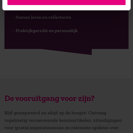
- Faculteit overstijgend
- Samen leren en reflecteren
- Praktijkgericht en persoonlijk
De vooruitgang voor zijn?
Blijf geïnspireerd en altijd op de hoogte! Ontvang
regelmatig vernieuwende kennisartikelen, uitnodigingen
voor (gratis) inspiratiesessies en relevante updates over