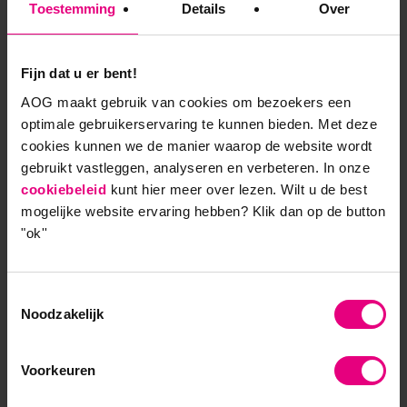
Toestemming
Details
Over
Het “waarom” der dingen
Fijn dat u er bent!
Of zoals in de bestseller ‘Start with why’ van Simon
AOG maakt gebruik van cookies om bezoekers een
Simek valt te lezen: sterke merken maken mensen
optimale gebruikerservaring te kunnen bieden. Met deze
vooral ook duidelijk ‘waarom’ ze bestaan, in plaats
cookies kunnen we de manier waarop de website wordt
van alleen maar ‘wat’ ze te bieden hebben.
gebruikt vastleggen, analyseren en verbeteren. In onze
cookiebeleid
kunt hier meer over lezen. Wilt u de best
In feite blijven we als volwassenen net als kinderen
mogelijke website ervaring hebben?
Klik dan op de button
ons hele leven gedreven door het ‘waarom der
"ok''
dingen’. En hoe betekenisvoller dit is, hoe beter.
Prachtige internationale Nederlandse merken die
Toestemmingsselectie
zich de laatste tijd voorspoedig ontwikkelen zijn
Noodzakelijk
bijvoorbeeld G-STAR, dat Roland van Kralingen als
totaal een grote innovatie noemt en meer specifiek
met hun ‘RAW for the oceans’ project, Rituals dat de
Voorkeuren
overtuiging heeft dat ‘dagelijkse routines weer