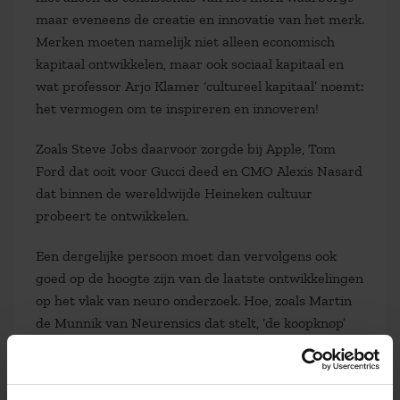
maar eveneens de creatie en innovatie van het merk.
Merken moeten namelijk niet alleen economisch
kapitaal ontwikkelen, maar ook sociaal kapitaal en
wat professor Arjo Klamer ‘cultureel kapitaal’ noemt:
het vermogen om te inspireren en innoveren!
Zoals Steve Jobs daarvoor zorgde bij Apple, Tom
Ford dat ooit voor Gucci deed en CMO Alexis Nasard
dat binnen de wereldwijde Heineken cultuur
probeert te ontwikkelen.
Een dergelijke persoon moet dan vervolgens ook
goed op de hoogte zijn van de laatste ontwikkelingen
op het vlak van neuro onderzoek. Hoe, zoals Martin
de Munnik van Neurensics dat stelt, ‘de koopknop’
werkt. Sterke merken vertegenwoordigen ‘goed
voelende meerwaarde’: ze weten in ons brein vooral
positieve emoties te activeren.