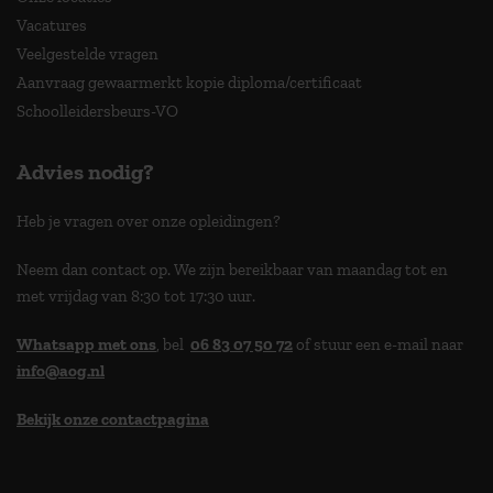
Vacatures
Veelgestelde vragen
Aanvraag gewaarmerkt kopie diploma/certificaat
Schoolleidersbeurs-VO
Advies nodig?
Heb je vragen over onze opleidingen?
Neem dan contact op. We zijn bereikbaar van maandag tot en
met vrijdag van 8:30 tot 17:30 uur.
Whatsapp met ons
, bel
06 83 07 50 72
of stuur een e-mail naar
info@aog.nl
Bekijk onze contactpagina
> 9,0 op klantenvertellen