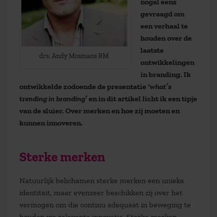
nogal eens
gevraagd om
een verhaal te
houden over de
laatste
drs. Andy Mosmans RM
ontwikkelingen
in branding. Ik
ontwikkelde zodoende de presentatie
‘what’s
trending in branding’
en in dit artikel licht ik een tipje
van de sluier. Over merken en hoe zij moeten en
kunnen innoveren.
Sterke merken
Natuurlijk belichamen sterke merken een unieke
identiteit, maar evenzeer beschikken zij over het
vermogen om die continu adequaat in beweging te
houden via relevante innovatie. Sterke merken