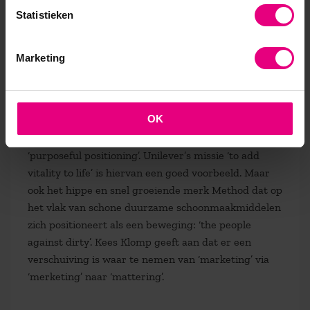
rituelen moeten worden’, La Place dat het dagelijks
Statistieken
mogelijk maakt om op een 100% verse en natuurlijke
manier ‘te houden van wat goed voor je is’ en
inmiddels in New York en Bali vestigingen heeft en
Marketing
CitizenM dat onder de bezielende leiding van oud
Mexx oprichter Rattan Chadha de Swatch onder de
hotels wil worden in de wereld.
OK
Zo spreken we tegenwoordig ook wel over
‘purposeful positioning’. Unilever’s missie ‘to add
vitality to life’ is hiervan een goed voorbeeld. Maar
ook het hippe en snel groeiende merk Method dat op
het vlak van schone duurzame schoonmaakmiddelen
zich positioneert als een beweging: ‘the people
against dirty’. Kees Klomp geeft aan dat er een
verschuiving is waar te nemen van ‘marketing’ via
‘merketing’ naar ‘mattering’.