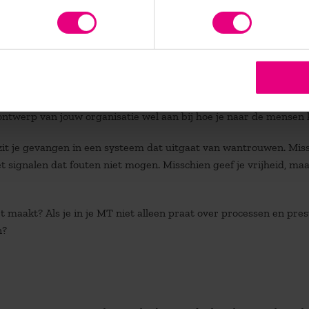
ragen
rijk is om te kijken wie die doelen bepaalt, en of de belofte van 
 aanhangt. Organiseren gaat namelijk ook altijd samen met
ontwerp van jouw organisatie wel aan bij hoe je naar de mensen k
 zit je gevangen in een systeem dat uitgaat van wantrouwen. Mis
et signalen dat fouten niet mogen. Misschien geef je vrijheid, ma
t maakt? Als je in je MT niet alleen praat over processen en prest
n?