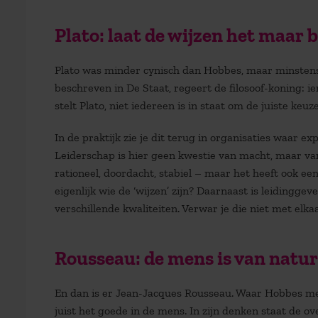
Plato: laat de wijzen het maar 
Plato was minder cynisch dan Hobbes, maar minstens zo
beschreven in
De Staat
, regeert de filosoof-koning: 
stelt Plato, niet iedereen is in staat om de juiste keu
In de praktijk zie je dit terug in organisaties waar ex
Leiderschap is hier geen kwestie van macht, maar van
rationeel, doordacht, stabiel – maar het heeft ook ee
eigenlijk wie de ‘wijzen’ zijn? Daarnaast is leidingge
verschillende kwaliteiten. Verwar je die niet met elk
Rousseau: de mens is van natu
En dan is er Jean-Jacques Rousseau. Waar Hobbes mens
juist het goede in de mens. In zijn denken staat de