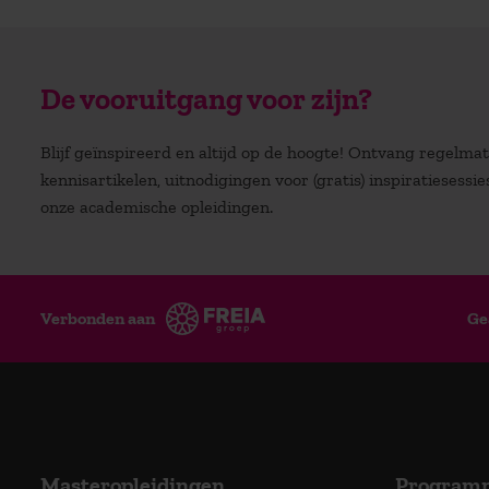
De vooruitgang voor zijn?
Blijf geïnspireerd en altijd op de hoogte! Ontvang regelm
kennisartikelen, uitnodigingen voor (gratis) inspiratiesessi
onze academische opleidingen.
Verbonden aan
Ge
Masteropleidingen
Program