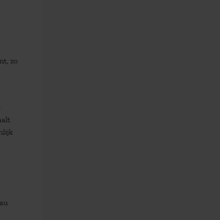
nt, zo
–
aalt
lijk
eau