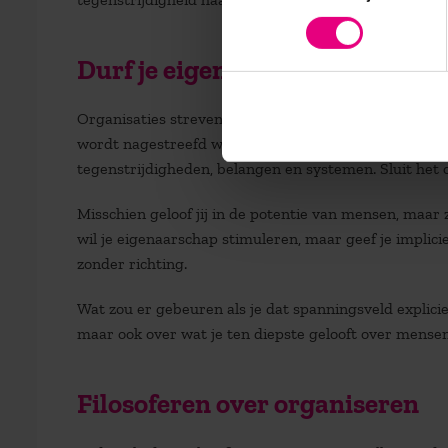
Durf je eigen mensbeeld te bev
Organisaties streven altijd bepaalde doelen na. Belang
wordt nagestreefd wel past bij het mensbeeld dat je
tegenstrijdigheden, belangen en systemen. Sluit het 
Misschien geloof jij in de potentie van mensen, maar
wil je eigenaarschap stimuleren, maar geef je implici
zonder richting.
Wat zou er gebeuren als je dat spanningsveld explicie
maar ook over wat je ten diepste gelooft over mense
Filosoferen over organiseren