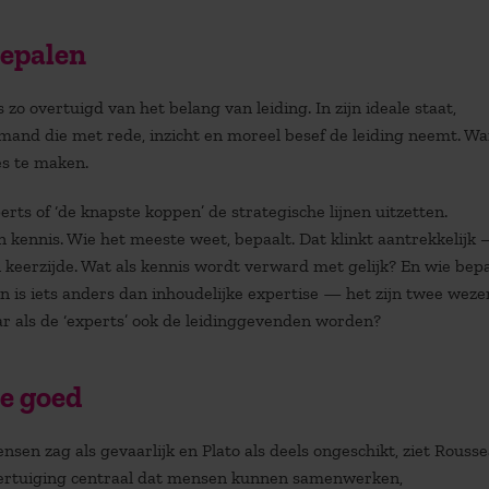
bepalen
 overtuigd van het belang van leiding. In zijn ideale staat,
iemand die met rede, inzicht en moreel besef de leiding neemt. Wa
zes te maken.
perts of ‘de knapste koppen’ de strategische lijnen uitzetten.
 kennis. Wie het meeste weet, bepaalt. Dat klinkt aantrekkelijk 
n keerzijde. Wat als kennis wordt verward met gelijk? En wie bep
ven is iets anders dan inhoudelijke expertise — het zijn twee wezen
aar als de ‘experts’ ook de leidinggevenden worden?
re goed
en zag als gevaarlijk en Plato als deels ongeschikt, ziet Rouss
 overtuiging centraal dat mensen kunnen samenwerken,