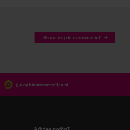
Stuur mij de nieuwsbrief
9,0 op klantenvertellen.nl
Advies nodig?