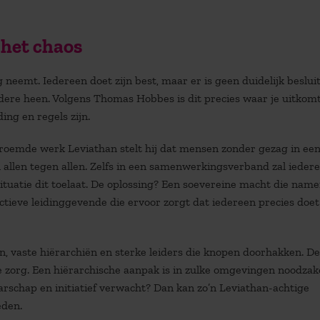
 het chaos
 neemt. Iedereen doet zijn best, maar er is geen duidelijk beslui
dere heen. Volgens Thomas Hobbes is dit precies waar je uitkomt 
ing en regels zijn.
beroemde werk
Leviathan
stelt hij dat mensen zonder gezag in ee
 allen tegen allen. Zelfs in een samenwerkingsverband zal ieder
 situatie dit toelaat. De oplossing? Een soevereine macht die nam
ectieve leidinggevende die ervoor zorgt dat iedereen precies doe
ren, vaste hiërarchiën en sterke leiders die knopen doorhakken. D
 zorg. Een hiërarchische aanpak is in zulke omgevingen noodzake
arschap en initiatief verwacht? Dan kan zo’n Leviathan-achtige
eden.