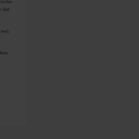
tische
t dat
 een
ken