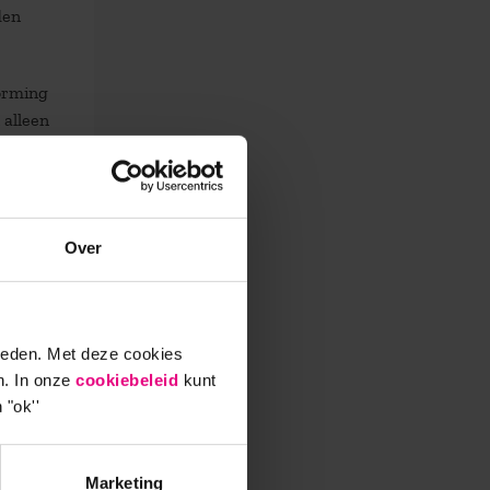
den
vorming
 alleen
Over
nsen
ieden. Met deze cookies
n. In onze
cookiebeleid
kunt
 "ok''
en die
Marketing