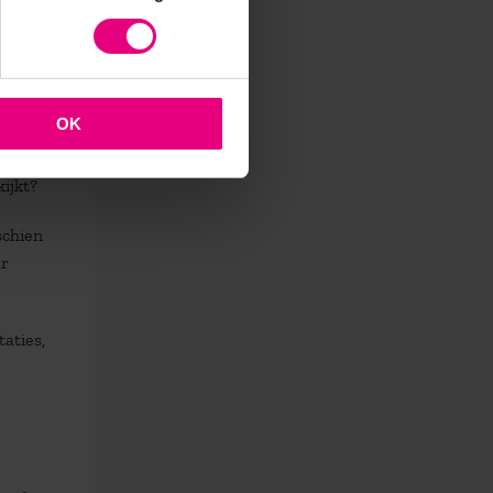
OK
wat
ijkt?
schien
ar
aties,