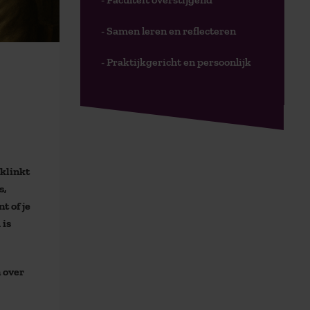
- Samen leren en reflecteren
- Praktijkgericht en persoonlijk
 klinkt
s,
t of je
 is
 over