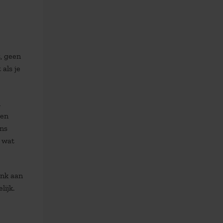
t, geen
als je
n
een
ens
t wat
enk aan
lijk.