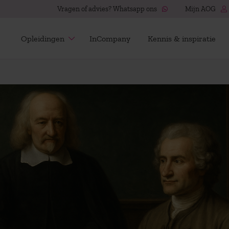
Vragen of advies? Whatsapp ons
Mijn AOG
Opleidingen
InCompany
Kennis & inspiratie