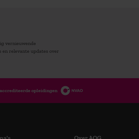
atig vernieuwende
es en relevante updates over
accrediteerde opleidingen
ma's
Over AOG