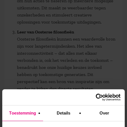
om hun acties te baseren op meerdere mogelijke
uitkomsten. Dit maakt ze weerbaarder tegen
onzekerheden en stimuleert creatieve
oplossingen voor toekomstige uitdagingen.
Leer van Oosterse filosofieën
Oosterse filosofieën kunnen een waardevolle bron
zijn voor langetermijndenken. Het idee van
interconnectiviteit – dat alles met elkaar
verbonden is, ook het verleden en de toekomst –
benadrukt hoe onze huidige keuzes invloed
hebben op toekomstige generaties. Dit
perspectief kan een bron van inspiratie zijn om
verder te kijken dan directe resultaten.
Investeer in bewustwording
Individuen kunnen bewuster keuzes maken door
zichzelf regelmatig de vraag te stellen: “Hoe
Toestemming
Details
Over
beïnvloedt dit mijn toekomst of die van anderen?”
Het ontwikkelen van gewoonten die gericht zijn