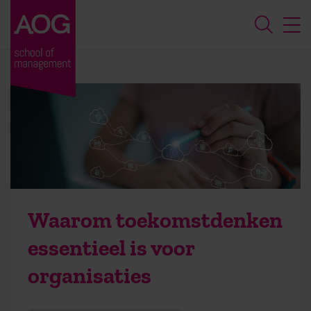
Waarom toekomstdenken
essentieel is voor
organisaties