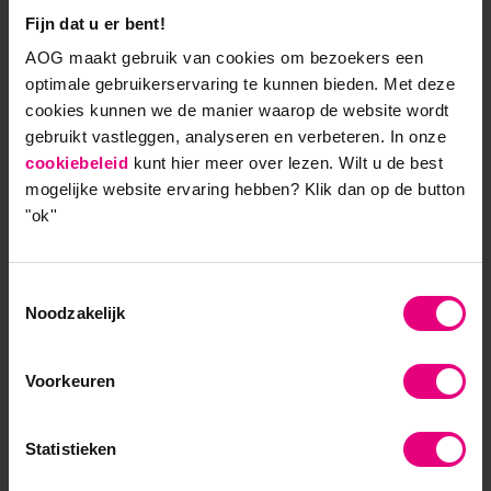
Fijn dat u er bent!
op welzijn op lange termijn, zoals investeren in
gezondheid, persoonlijke ontwikkeling of
AOG maakt gebruik van cookies om bezoekers een
duurzame producten, helpt om het tij te keren.
optimale gebruikerservaring te kunnen bieden. Met deze
cookies kunnen we de manier waarop de website wordt
Stimuleer toekomstproof organisaties
gebruikt vastleggen, analyseren en verbeteren. In onze
In 2022 maakte de oprichter van kledingbedrijf
cookiebeleid
kunt hier meer over lezen. Wilt u de best
Patagonia bekend dat het zijn eigenaarschap
mogelijke website ervaring hebben?
Klik dan op de button
heeft overgedragen aan non-profitorganisaties
"ok''
die strijden tegen klimaatverandering. Op deze
manier wordt alle winst ingezet om
klimaatverandering tegen te gaan. Triodos Bank
Toestemmingsselectie
investeert uitsluitend in organisaties die
Noodzakelijk
bijdragen aan een positieve verandering voor
mens, maatschappij en milieu. Dit soort bedrijven
Voorkeuren
laten zien dat winst en duurzaamheid hand in
hand kunnen gaan. Ze nemen duidelijke
standpunten in en tonen aan dat een focus op
Statistieken
lange termijn loont – niet alleen voor hun klanten,