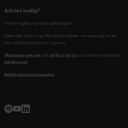
Advies nodig?
Heb je vragen over onze opleidingen?
Neem dan contact op. We zijn bereikbaar van maandag tot en
met vrijdag van 8:30 tot 17:30 uur.
Whatsapp met ons
, bel
06 83 07 50 72
of stuur een e-mail naar
info@aog.nl
Bekijk onze contactpagina
> 9,0 op klantenvertellen