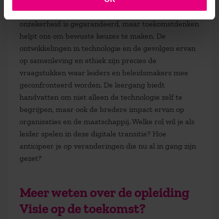
En zoals de leergang
Visie op de Toekomst
ons leert:
onzekerheid is gegarandeerd, maar toekomstdenken
helpt ons om bewuste keuzes te maken. De
ontwikkelingen in technologie en de gevolgen ervan
op samenleving en ethiek zijn precies de
vraagstukken waar leiders en beleidsmakers mee
geconfronteerd worden. De leergang biedt
handvatten om niet alleen de technologie zelf te
begrijpen, maar ook de bredere impact ervan op
organisaties en de maatschappij. Welke rol wil je als
leider spelen in deze digitale transitie? Hoe
anticipeer je op veranderingen die nu al in gang zijn
gezet?
Meer weten over de opleiding
Visie op de toekomst?