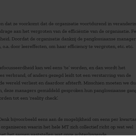
n dat ze voorkomt dat de organisatie voortdurend in verandering
rage aan het vergroten van de efficiëntie van de organisatie. Fei
theid. Doordat de organisatie dankzij de panglossiaanse manager
, o.a. door leereffecten, om haar efficiency te vergroten, etc. etc.
De gefocusseerdheid kan wel eens ‘te’ worden, en dan wordt het
les verbrand, of anders gezegd leidt tot een verstarring van de
 de wereld verliest en daardoor afsterft. Misschien moeten we dus
ijn, deze managers gemiddeld gesproken hun panglossiaanse gan
den tot een ‘reality check’.
 Denk bijvoorbeeld eens aan de mogelijkheid om eens per kwartaa
organiseren waarin het hele MT zich collectief richt op wat wel
met het samen vaststellen wat onze achterliggende