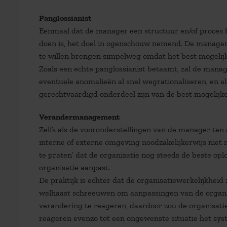
Panglossianist
Eenmaal dat de manager een structuur en/of proces he
doen is, het doel in ogenschouw nemend. De manager z
te willen brengen simpelweg omdat het best mogelijk
Zoals een echte panglossianist betaamt, zal de manage
eventuele anomalieën al snel wegrationaliseren, en 
gerechtvaardigd onderdeel zijn van de best mogelijke
Verandermanagement
Zelfs als de vooronderstellingen van de manager ten 
interne of externe omgeving noodzakelijkerwijs niet
te praten’ dat de organisatie nog steeds de beste oplo
organisatie aanpast.
De praktijk is echter dat de organisatiewerkelijkhei
welhaast schreeuwen om aanpassingen van de organisat
verandering te reageren, daardoor zou de organisatie
reageren evenzo tot een ongewenste situatie het sy