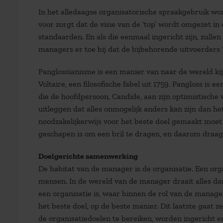
In het alledaagse organisatorische spraakgebruik w
voor zorgt dat de visie van de ‘top’ wordt omgezet i
standaarden. En als die eenmaal ingericht zijn, zull
managers er toe bij dat de bijbehorende uitvoerders 
Panglossianisme is een manier van naar de wereld kij
Voltaire, een filosofische fabel uit 1759. Pangloss is 
die de hoofdpersoon, Candide, aan zijn optimistische
uitleggen dat alles onmogelijk anders kan zijn dan het 
noodzakelijkerwijs voor het beste doel gemaakt moet
geschapen is om een bril te dragen, en daarom draag
Doelgerichte samenwerking
De habitat van de manager is de organisatie. Een org
mensen. In de wereld van de manager draait alles dan j
een organisatie is, waar binnen de rol van de manager
het beste doel, op de beste manier. Dit laatste gaat
de organisatiedoelen te bereiken, worden ingericht en