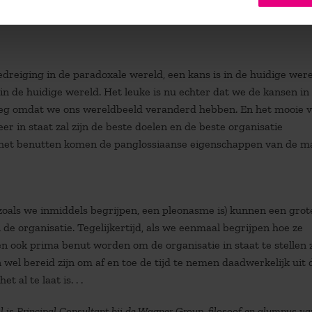
er geen verschil tussen, elke gemiste kans wordt vanzelf een
dreiging in de paradoxale wereld, een kans is in de huidige were
 in de huidige wereld. Het leuke is nu echter dat we de kansen in
eg omdat we ons wereldbeeld veranderd hebben. En het mooie 
eer in staat zal zijn de beste doelen en de beste organisatie
n het benutten komen de panglossiaanse eigenschappen van de 
zoals we inmiddels begrijpen, een pleonasme is) kunnen een grot
 organisatie. Tegelijkertijd, als we eenmaal begrijpen hoe ze
n ook prima benut worden om de organisatie in staat te stellen 
el bereid zijn om af en toe de tijd te nemen daadwerkelijk uit 
 al te laat is. . .
l is Principal Consultant bij de Wagner Group, filosoof en alumnus va