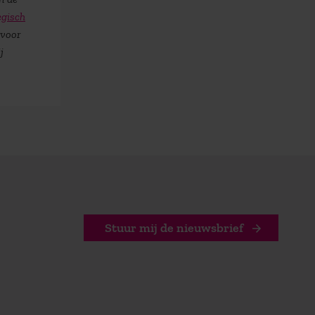
egisch
 voor
j
Stuur mij de nieuwsbrief