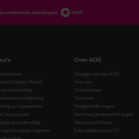
accrediteerde opleidingen
ma's
Over AOG
Organisaties
Inloggen op mijn AOG
n een Digitale Wereld
Over ons
e en Leiderschap
Onze locaties
anisatieontwikkeling
Vacatures
schap in Organisaties
Veelgestelde vragen
in Organisaties
Aanvraag gewaarmerkt kopie
tegie en Leiderschap
diploma/certificaat
 aan Complexe Opgaven
Schoolleidersbeurs-VO
Leiderschap