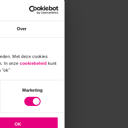
Over
 dat
n thuis
r uit
ieden. Met deze cookies
p uit
n. In onze
cookiebeleid
kunt
cussie
 "ok''
pelweg
Marketing
),
OK