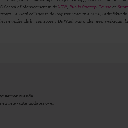
AOG School of Management in de
MBA
,
Public Strategy Course
en
Strat
verzorgt De Waal colleges in de Register Executive MBA, Bedrijfskunde
sleven verdiende hij zijn sporen, De Waal was onder meer werkzaam bi
atig vernieuwende
es en relevante updates over