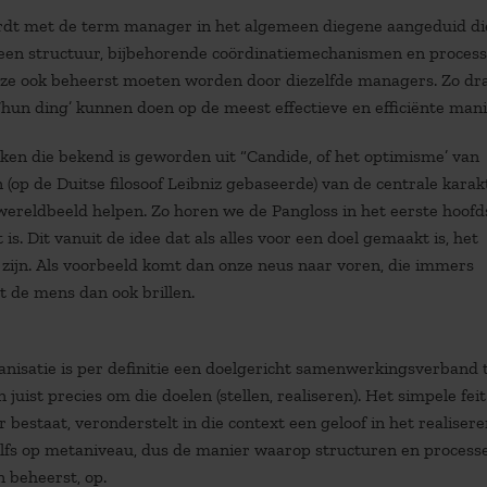
ordt met de term manager in het algemeen diegene aangeduid di
n een structuur, bijbehorende coördinatiemechanismen en process
en ze ook beheerst moeten worden door diezelfde managers. Zo d
‘hun ding’ kunnen doen op de meest effectieve en efficiënte mani
ken die bekend is geworden uit “Candide, of het optimisme’ van
een (op de Duitse filosoof Leibniz gebaseerde) van de centrale karak
 wereldbeeld helpen. Zo horen we de Pangloss in het eerste hoofd
is. Dit vanuit de idee dat als alles voor een doel gemaakt is, het
 zijn. Als voorbeeld komt dan onze neus naar voren, die immers
t de mens dan ook brillen.
anisatie is per definitie een doelgericht samenwerkingsverband 
uist precies om die doelen (stellen, realiseren). Het simpele feit
 bestaat, veronderstelt in die context een geloof in het realiser
 zelfs op metaniveau, dus de manier waarop structuren en proces
 beheerst, op.