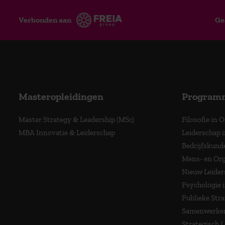
Verbonden aan
Ge
Masteropleidingen
Program
Master Strategy & Leadership (MSc)
Filosofie in 
MBA Innovatie & Leiderschap
Leiderschap i
Bedrijfskund
Mens- en Org
Nieuw Leider
Psychologie 
Publieke Stra
Samenwerken
Strategisch 