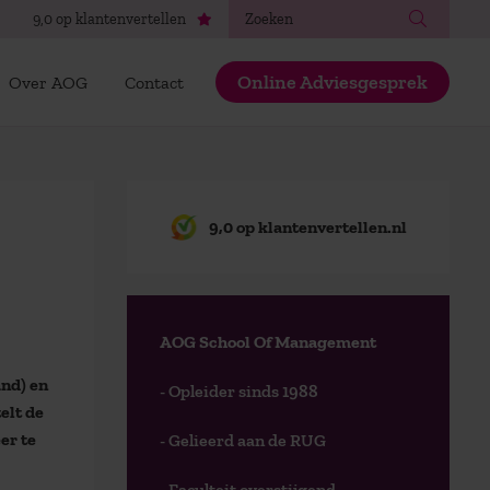
Zoeken
9,0 op klantenvertellen
Online Adviesgesprek
Over AOG
Contact
9,0 op klantenvertellen.nl
AOG School Of Management
and) en
- Opleider sinds 1988
elt de
er te
- Gelieerd aan de RUG
- Faculteit overstijgend