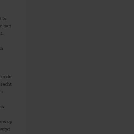
s te
ie aan
t.
en
 in de
‘recht
de
ms
ens op
eving