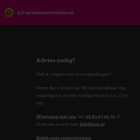
9,0 op klantenvertellen.nl
Advies nodig?
Heb je vragen over onze opleidingen?
Neem dan contact op. We zijn bereikbaar van
maandag tot en met vrijdag van 8:30 tot 17:30
uur.
Whatsapp met ons
, bel
06 83 07 50 72
of
stuur een e-mail naar
info@aog.nl
Bekijk onze contactpagina