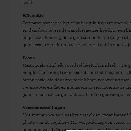
kwijt.
Efficientie
Een panglossiaanse houding heeft in zoverre voordele
en daardoor levert de panglossiaanse houding een bijd
helpt deze houding de organisatie in haar doelgerich
gefocusseerd blijft op haar doelen, zal ook in staat zijn
Focus
Maar, zoals altijd elk voordeel heeft z’n nadeel. . . 
panglossianisme als een laser die op het focuspunt al
organisatie, die dan uiteindelijk haar verbinding met
we accepteren dat er managers in een organisatie z
gaan, maar ook zorgen dat ze af en toe gedwongen wor
Vooronderstellingen
Hoe kunnen we zo’n ‘reality check’ dan organiseren?
plaats van de reguliere MT vergadering een sessie te 
genoemd wordt ‘reversing assumptions’. Dat begint 