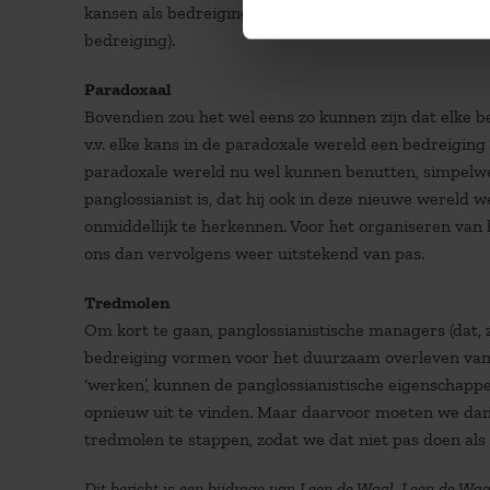
kansen als bedreigingen gaan (objectief gezien zit hi
bedreiging).
Paradoxaal
Bovendien zou het wel eens zo kunnen zijn dat elke be
v.v. elke kans in de paradoxale wereld een bedreiging
paradoxale wereld nu wel kunnen benutten, simpelw
panglossianist is, dat hij ook in deze nieuwe wereld w
onmiddellijk te herkennen. Voor het organiseren va
ons dan vervolgens weer uitstekend van pas.
Tredmolen
Om kort te gaan, panglossianistische managers (dat, 
bedreiging vormen voor het duurzaam overleven van de
‘werken’, kunnen de panglossianistische eigenschappe
opnieuw uit te vinden. Maar daarvoor moeten we dan w
tredmolen te stappen, zodat we dat niet pas doen als het
Dit bericht is een bijdrage van Leen de Waal. Leen de Waa