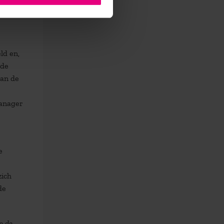
ld en,
 de
van de
manager
e
zich
de
n de