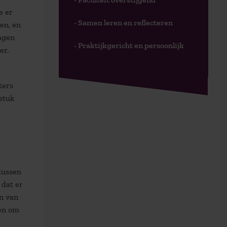
e er
- Samen leren en reflecteren
en, en
ragen
- Praktijkgericht en persoonlijk
er.
ters
stuk
tussen
 dat er
en van
sen om