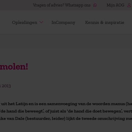
Vragen of advies? Whatsapp ons
Mijn AOG
Opleidingen
InCompany
Kennis & inspiratie
dmolen!
i 2013
uit het Latijn en is een samenvoeging van de woorden manus (h
e hand die beweegt’, of juist als ‘de hand die
doet
bewegen’, vert
ikke van Dale (bestuurder, leider) lijkt de tweede omschrijving me