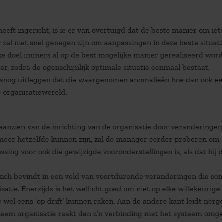
eft ingericht, is ie er van overtuigd dat de beste manier om iet
al niet snel genegen zijn om aanpassingen in deze beste situat
e doel immers al op de best mogelijke manier gerealiseerd word
r, zodra de ogenschijnlijk optimale situatie eenmaal bestaat,
alsnog uitleggen dat die waargenomen anomalieën hoe dan ook e
 organisatiewereld.
aanzien van de inrichting van de organisatie door veranderingen
 meer hetzelfde kunnen zijn, zal de manager eerder proberen om 
ssing voor ook die gewijzigde vooronderstellingen is, als dat hij 
d zich bevindt in een veld van voortdurende veranderingen die so
ie. Enerzijds is het wellicht goed om niet op elke willekeurige
 wel eens ‘op drift’ kunnen raken. Aan de andere kant leidt nerg
steem organisatie raakt dan z’n verbinding met het systeem omg