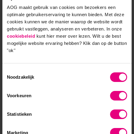
leergangen door de tijd nemen om de kennis te
AOG maakt gebruik van cookies om bezoekers een
internaliseren en toe te passen in de praktijk.
optimale gebruikerservaring te kunnen bieden. Met deze
Bovendien kost zo’n studie veel tijd naast een
cookies kunnen we de manier waarop de website wordt
dynamische fulltimebaan en een gezin met drie
gebruikt vastleggen, analyseren en verbeteren. In onze
kinderen. Al met al was een pittig traject, qua kosten
cookiebeleid
kunt hier meer over lezen. Wilt u de best
en tijdsinvestering, maar absoluut de moeite waard.
mogelijke website ervaring hebben?
Klik dan op de button
In feite een groot cadeau.” Alumna Angelique Groot,
"ok''
marketeer in Stg. Ziekenhuis Gelderse Vallei
Wil je meer weten over de
Master Strategy &
Leadership
van AOG School of Management?
Toestemmingsselectie
Download dan de brochure
of neem contact op met
Noodzakelijk
één van onze studieadviseurs via telefoonnummer
088 556 10 00 of via
info@aog.nl
Voorkeuren
Statistieken
9,0 op klantenvertellen.nl
Marketing