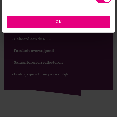
AOG School Of Management
OK
- Opleider sinds 1988
- Gelieerd aan de RUG
- Faculteit overstijgend
- Samen leren en reflecteren
- Praktijkgericht en persoonlijk