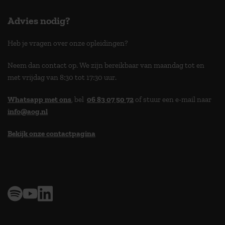
Advies nodig?
Heb je vragen over onze opleidingen?
Neem dan contact op. We zijn bereikbaar van maandag tot en
met vrijdag van 8:30 tot 17:30 uur.
Whatsapp met ons
, bel
06 83 07 50 72
of stuur een e-mail naar
info@aog.nl
Bekijk onze contactpagina
> 9,0 op klantenvertellen