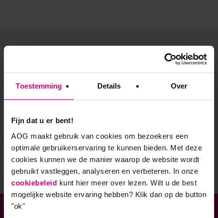
De vooruitgang voor zijn?
Blijf geïnspireerd en altijd op de hoogte! Ontvang
Toestemming
Details
Over
regelmatig vernieuwende kennisartikelen, uitnodigingen
voor (gratis) inspiratiesessies en relevante updates over
onze academische opleidingen.
Fijn dat u er bent!
AOG maakt gebruik van cookies om bezoekers een
optimale gebruikerservaring te kunnen bieden. Met deze
Stuur mij de nieuwsbrief
cookies kunnen we de manier waarop de website wordt
gebruikt vastleggen, analyseren en verbeteren. In onze
cookiebeleid
kunt hier meer over lezen. Wilt u de best
mogelijke website ervaring hebben?
Klik dan op de button
"ok''
Verbonden aan