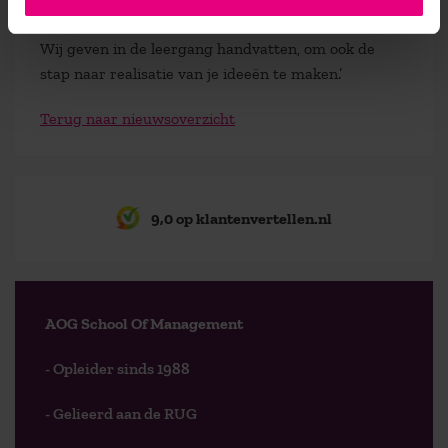
daarbij enorm, ze zitten immers in dezelfde situatie.
Wij geven in de leergang handvatten, om ook de
stap naar realisatie van je ideeën te maken.’
Terug naar nieuwsoverzicht
9,0 op klantenvertellen.nl
AOG School Of Management
- Opleider sinds 1988
- Gelieerd aan de RUG