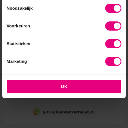
Toestemmingsselectie
en mijn opgedane kennis zijn praktische input
Noodzakelijk
geworden in ons strategische proces.’
Voorkeuren
Wij vroegen alumnus Arnold Hagen, senior
projectmanager netwerkstrategie Pon Automotive, wat
de meerwaarde voor hem is geweest van het volgen van
Statistieken
de leergang Innovatie en Business Development. W
ilt u
ook trends en ontwikkelingen concreet kunnen vertalen
Marketing
naar een concreet plan en daarmee nieuwe waarde
creëren voor uw organisatie of uw eigen business? In de
leergang
Innovatie en Business Development
gaat u
hiermee aan de slag.
OK
9,0 op klantenvertellen.nl