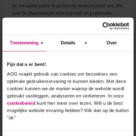
de leergang pakte ik projecten vaak intuïtief aan. Nu,
met de theoretische achtergrond en praktische
oefening ben ik meer overtuigd van mijn keuzes.
Deels bevestigde het de keuzes die ik daarvoor
maakte, maar deels doe ik het ook echt anders. Ik
Toestemming
Details
Over
ben me bijvoorbeeld veel meer bewust van de
governance-kant van innovatie en het belang om
stakeholders en financiers eerder bij projecten te
Fijn dat u er bent!
betrekken.’
AOG maakt gebruik van cookies om bezoekers een
optimale gebruikerservaring te kunnen bieden. Met deze
Praktische input in ons
cookies kunnen we de manier waarop de website wordt
strategisch proces
gebruikt vastleggen, analyseren en verbeteren. In onze
cookiebeleid
kunt hier meer over lezen. Wilt u de best
mogelijke website ervaring hebben?
Klik dan op de button
‘Mijn visiedocument schreef ik ter afronding van de
"ok''
leergang. Hierin kon ik naadloos aansluiten bij waar
mijn team al mee bezig was, en helder onze
innovatie vraagstukken adresseren. Het document