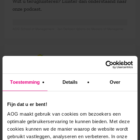
Wilt u terugluisteren? Luister dan onderstaand naar
onze podcast.
AOG School of Management
·
Jan Derksen tijdens de Masters of Management 2016
9,0 op klantenvertellen.nl
Toestemming
Details
Over
AOG School Of Management
Fijn dat u er bent!
- Opleider sinds 1988
AOG maakt gebruik van cookies om bezoekers een
- Gelieerd aan de RUG
optimale gebruikerservaring te kunnen bieden. Met deze
cookies kunnen we de manier waarop de website wordt
- Faculteit overstijgend
gebruikt vastleggen, analyseren en verbeteren. In onze