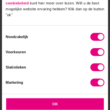
cookiebeleid
kunt hier meer over lezen. Wilt u de best
- Samen leren en reflecteren
mogelijke website ervaring hebben?
Klik dan op de button
"ok''
- Praktijkgericht en persoonlijk
Toestemmingsselectie
Noodzakelijk
Voorkeuren
Statistieken
De vooruitgang voor zijn?
Marketing
Blijf geïnspireerd en altijd op de hoogte! Ontvang
regelmatig vernieuwende kennisartikelen, uitnodigingen
voor (gratis) inspiratiesessies en relevante updates over
onze academische opleidingen.
OK