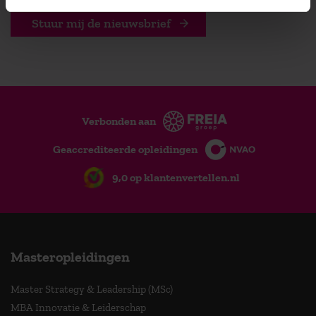
Stuur mij de nieuwsbrief
Verbonden aan
Geaccrediteerde opleidingen
9,0 op klantenvertellen.nl
Masteropleidingen
Master Strategy & Leadership (MSc)
MBA Innovatie & Leiderschap