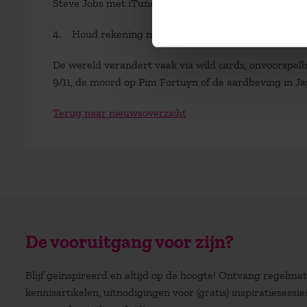
Steve Jobs met iTunes de muziekwereld op z’n kop.
4. Houd rekening met het onverwachte.
De wereld verandert vaak via wild cards, onvoorspe
9/11, de moord op Pim Fortuyn of de aardbeving in Ja
Terug naar nieuwsoverzicht
De vooruitgang voor zijn?
Blijf geïnspireerd en altijd op de hoogte! Ontvang regelm
kennisartikelen, uitnodigingen voor (gratis) inspiratiesessi