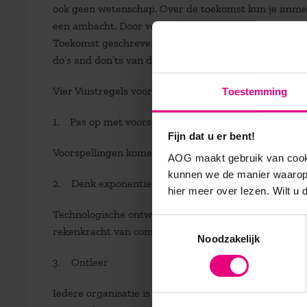
ook geen wetenschap. Over de toekomst kun je immer
een ambacht. Door veel te oefenen kan iedereen goed
Toekomst geschreven. Dat is een praktische handleidi
do’s and don’ts van de scenariomethode. Een soort ko
Vier Vuistregels voor toekomstdenken:
Toestemming
1. Pas op met voorspellingen
Fijn dat u er bent!
Voorspellingen komen alleen uit als er niets in de om
AOG maakt gebruik van cooki
kunnen we de manier waarop 
2. Denk exponentieel
hier meer over lezen. Wilt u
Technologische ontwikkelingen als ICT kennen een nie
Toestemmingsselectie
rekenkracht van computers iedere 2 jaar verdubbelt.
Noodzakelijk
3. Ontleer
Iedere organisatie is gevangen in een dominant denke