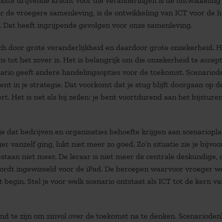
kste drijvende kracht voor die veranderingen is de ontwikkeling
r de vroegere samenleving, is de ontwikkeling van ICT voor de h
l. Dat heeft ingrijpende gevolgen voor onze samenleving.
h door grote veranderlijkheid en daardoor grote onzekerheid. 
ewis tot het zover is. Het is belangrijk om die onzekerheid te accep
cenario geeft andere handelingsopties voor de toekomst. Scenario
 bent in je strategie. Dat voorkomt dat je stug blijft doorgaan op d
. Het is net als bij zeilen: je bent voortdurend aan het bijsturen
 dat bedrijven en organisaties behoefte krijgen aan scenariopla
 vanzelf ging, lukt niet meer zo goed. Zo’n situatie zie je bijvo
staan niet meer. De leraar is niet meer de centrale deskundige, 
t wordt ingewisseld voor de iPad. De beroepen waarvoor vroeger w
 begin. Stel je voor welk scenario ontstaat als ICT tot de kern va
end te zijn om zinvol over de toekomst na te denken. Scenarioden