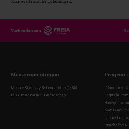
onze academische opleidingen.
Verbonden aan
Ge
Masteropleidingen
Program
Master Strategy & Leadership (MSc)
Filosofie in 
MBA Innovatie & Leiderschap
Digitale Tra
Bedrijfskund
Mens- en Org
Nieuw Leider
Psychologie 