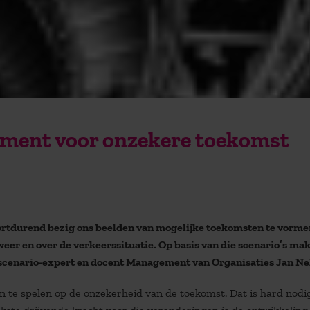
ument voor onzekere toekomst
oortdurend bezig ons beelden van mogelijke toekomsten te vorme
weer en over de verkeerssituatie. Op basis van die scenario’s ma
dus scenario-expert en docent Management van Organisaties Jan N
en in te spelen op de onzekerheid van de toekomst. Dat is hard nodi