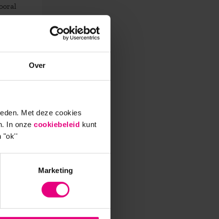
ooral
alle
Over
ieden. Met deze cookies
n. In onze
cookiebeleid
kunt
 "ok''
 dat de
Marketing
o zette