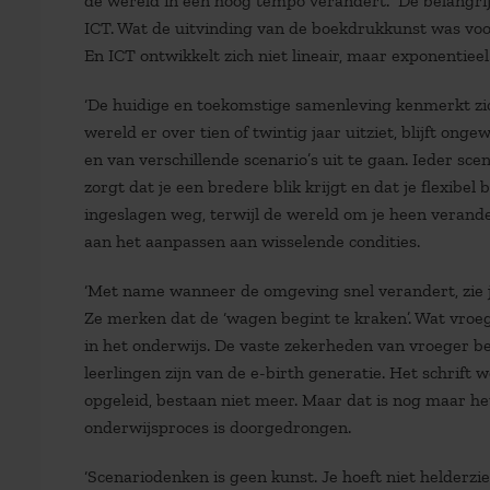
de wereld in een hoog tempo verandert. De belangrij
ICT. Wat de uitvinding van de boekdrukkunst was voo
En ICT ontwikkelt zich niet lineair, maar exponentiee
‘De huidige en toekomstige samenleving kenmerkt zic
wereld er over tien of twintig jaar uitziet, blijft ong
en van verschillende scenario’s uit te gaan. Ieder s
zorgt dat je een bredere blik krijgt en dat je flexibel
ingeslagen weg, terwijl de wereld om je heen verandert
aan het aanpassen aan wisselende condities.
‘Met name wanneer de omgeving snel verandert, zie je
Ze merken dat de ‘wagen begint te kraken’. Wat vroeger
in het onderwijs. De vaste zekerheden van vroeger be
leerlingen zijn van de e-birth generatie. Het schrif
opgeleid, bestaan niet meer. Maar dat is nog maar het
onderwijsproces is doorgedrongen.
‘Scenariodenken is geen kunst. Je hoeft niet helderzi