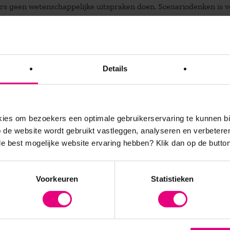
s geen wetenschappelijke uitspraken doen. Scenariodenken is v
e scenario’s maken. Om die reden heb ik het boek Wijzer in de
ng in het maken en gebruiken van toekomstscenario’s. Inclusief 
okboek dus.’
Details
geving verandert. Dat is zelden het geval.
es om bezoekers een optimale gebruikerservaring te kunnen b
de website wordt gebruikt vastleggen, analyseren en verbetere
 de best mogelijke website ervaring hebben?
Klik dan op de button
t-lineair verloop. Denk aan de bekende wet van Moore, die stelt
Voorkeuren
Statistieken
n. Probeer dat af te leren en te bedenken hoe het anders kan. Z