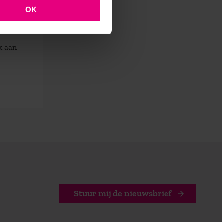
OK
k aan
Stuur mij de nieuwsbrief