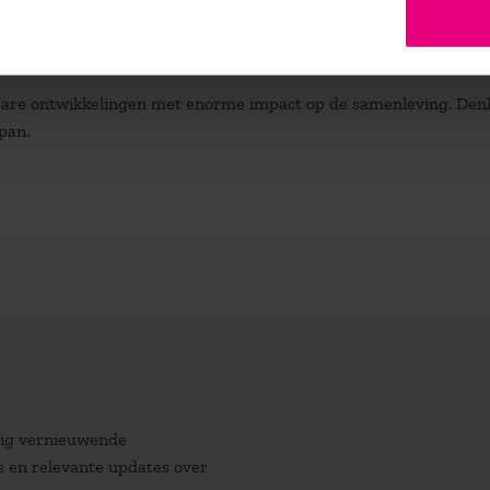
lbare ontwikkelingen met enorme impact op de samenleving. Den
pan.
atig vernieuwende
es en relevante updates over