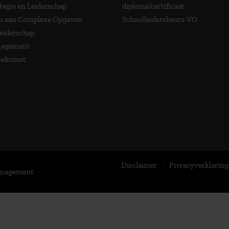
tegie en Leiderschap
diploma/certificaat
 aan Complexe Opgaven
Schoolleidersbeurs-VO
Leiderschap
nagement
Toekomst
Disclaimer
Privacyverklaring
Management