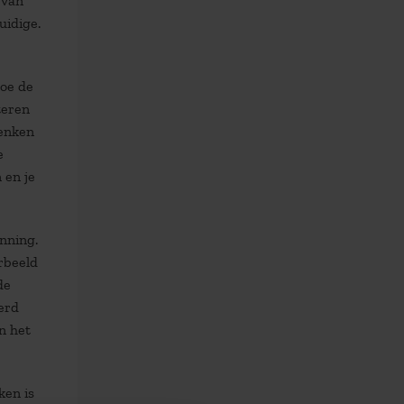
 van
uidige.
Hoe de
teren
denken
e
 en je
nning.
orbeeld
de
erd
n het
ken is