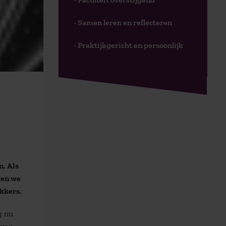
- Samen leren en reflecteren
- Praktijkgericht en persoonlijk
n. Als
ken we
ekkers.
g nu