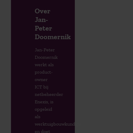
Over
Jan-
Peter
Doomernik
Jan-Peter
Doomernik
werkt als
product-
owner
ICT bij
netbeheerder
Enexis, is
opgeleid
als
werktuigbouwkundige
en doet