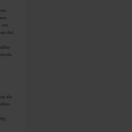
van
ken.
d om
 en dat
ullen
ntrole
ig als
illen
Hij