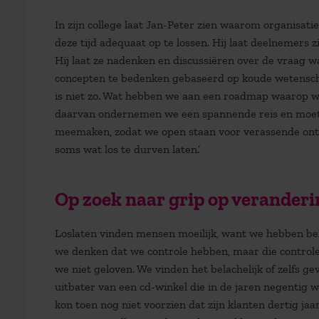
In zijn college laat Jan-Peter zien waarom organisat
deze tijd adequaat op te lossen. Hij laat deelnemers
Hij laat ze nadenken en discussiëren over de vraag 
concepten te bedenken gebaseerd op koude wetenschap.
is niet zo. Wat hebben we aan een roadmap waarop w
daarvan ondernemen we een spannende reis en moete
meemaken, zodat we open staan voor verassende ontd
soms wat los te durven laten.’
Op zoek naar grip op verander
Loslaten vinden mensen moeilijk, want we hebben beho
we denken dat we controle hebben, maar die controle
we niet geloven. We vinden het belachelijk of zelfs ge
uitbater van een cd-winkel die in de jaren negentig 
kon toen nog niet voorzien dat zijn klanten dertig j