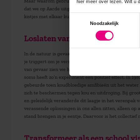
Maar waarom gebruiken we die kistjes niet massaal 
hier meer over lezen. Wilt u
dat we op Aarde uitgaan van het geloof in de economie
Toestemmingsselectie
kistjes met elkaar kunnen delen, vinden wij vanuit ec
Noodzakelijk
Loslaten van houvast
In de natuur is gevaar een continue bron voor innovati
je triggert om je vermeende houvast lost te laten. Da
van gevaar zien we hoe bepaalde soorten experiment
soms heeft zo’n experiment een positief effect. In 198
gebeurde toen koudbloedige amfibieën uit het water 
zich te beschermen tegen kou en uitdroging. Bij groo
en geleidelijk veranderde dit laagje in het verenpak v
verassende oplossingen in ons allen zitten, alleen op
stand brengen in je eentje. Daarvoor is het collectief n
Transformeer als een school vi