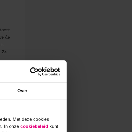
toort
we de
et
. Ze
ar? In
p een
ie.
unnen
Over
zonder
 alleen
een
ieden. Met deze cookies
dee.
n. In onze
cookiebeleid
kunt