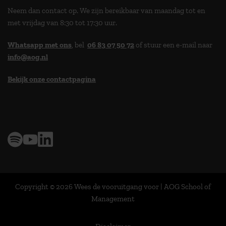
Neem dan contact op. We zijn bereikbaar van maandag tot en
met vrijdag van 8:30 tot 17:30 uur.
Whatsapp met ons
, bel
06 83 07 50 72
of stuur een e-mail naar
info@aog.nl
Bekijk onze contactpagina
> 9,0 op klantenvertellen
Copyright © 2026 Wees de vooruitgang voor | AOG School of
Management