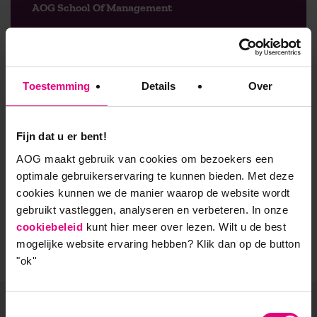
AOG School Of Management
- Opleider sinds 1988
- Gelieerd aan de RUG
Toestemming
Details
Over
- Faculteit overstijgend
- Samen leren en reflecteren
Fijn dat u er bent!
AOG maakt gebruik van cookies om bezoekers een
- Praktijkgericht en persoonlijk
optimale gebruikerservaring te kunnen bieden. Met deze
cookies kunnen we de manier waarop de website wordt
gebruikt vastleggen, analyseren en verbeteren. In onze
cookiebeleid
kunt hier meer over lezen. Wilt u de best
mogelijke website ervaring hebben?
Klik dan op de button
"ok''
Toestemmingsselectie