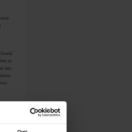
eorie
g
rbeeld
kte in
 zijn.
kleine
nten
een
paalde
ijkt
Over