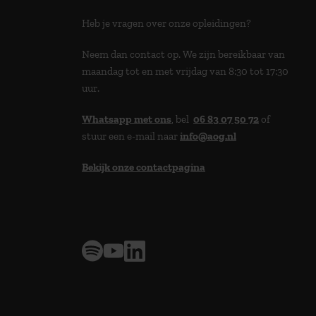
Heb je vragen over onze opleidingen?
Neem dan contact op. We zijn bereikbaar van
maandag tot en met vrijdag van 8:30 tot 17:30
uur.
Whatsapp met ons
, bel
06 83 07 50 72
of
stuur een e-mail naar
info@aog.nl
Bekijk onze contactpagina
> 9,0 op klantenvertellen