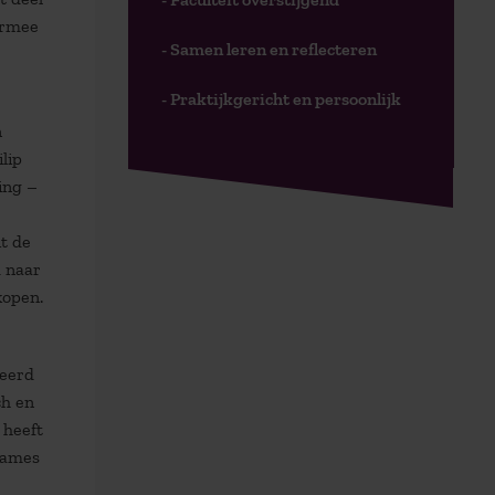
armee
- Samen leren en reflecteren
- Praktijkgericht en persoonlijk
n
lip
ing –
t de
d naar
kopen.
reerd
ch en
 heeft
names