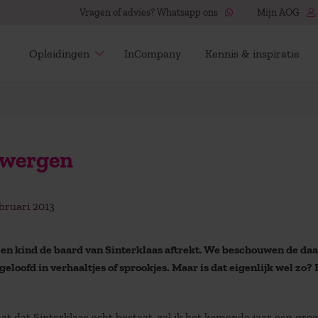
Vragen of advies? Whatsapp ons
Mijn AOG
Opleidingen
InCompany
Kennis & inspiratie
 dwergen
bruari 2013
een kind de baard van Sinterklaas aftrekt. We beschouwen de daa
loofd in verhaaltjes of sprookjes. Maar is dat eigenlijk wel zo?
aat dat Sinterklaas echt bestaat, zal ik het komende jaar een groo