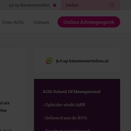
Zoeken
9,0 op klantenvertellen
Online Adviesgesprek
Over AOG
Contact
9,0 op klantenvertellen.nl
AOG School Of Management
d als
- Opleider sinds 1988
 Hoe
- Gelieerd aan de RUG
t deel
- Faculteit overstijgend