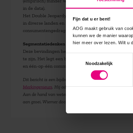
(empirisch) minder waar (anders gezegd: niche-merk
in de data).
Het Double Jeopardy-effect en Ehrenberg’s bevindingen
Fijn dat u er bent!
in diverse landen en in zeer uiteenlopende categori
AOG maakt gebruik van cooki
consumentengedrag (die ook als zodanig is vastgelegd 
kunnen we de manier waarop 
hier meer over lezen. Wilt u
Segmentatiedenken
Deze bevindingen hebben ingrijpende gevolgen voor
Toestemmingsselectie
te zijn. Het legt een bom onder het loyaliteits- en s
Noodzakelijk
en één-op-één communicatie.
Dit bericht is een bijdrage van Wiemer Snijders. Wiemer S
Merkingenieurs
. Hij adviseert bedrijven hoe ze hun mark
Aan de hand van wetenschappelijk, empirisch bewezen wet
aan groei. Wiemer doceert in de leergang
Merkmanageme