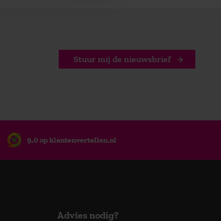
Stuur mij de nieuwsbrief
9,0 op klantenvertellen.nl
Advies nodig?