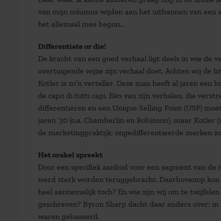
van mijn columns wijden aan het uitbannen van een a
het allemaal mee begon…
Differentiate or die!
De kracht van een goed verhaal ligt deels in wie de ver
overtuigende wijze zijn verhaal doet. Achten wij de b
Kotler is zo’n verteller. Deze man heeft al jaren een 
de capo di tutti capi. Eén van zijn verhalen, die ver
differentiëren en een Unique Selling Point (USP) moe
jaren ’30 (o.a. Chamberlin en Robinson), maar Kotler (
de marketingpraktijk: ongedifferentieerde merken 
Het orakel spreekt
Door een specifiek aanbod voor een segment van de
werd sterk worden teruggebracht. Daarbovenop kon je 
heel aannemelijk toch? En wie zijn wij om te twijfel
geschreven? Byron Sharp dacht daar anders over: in 
waren gebaseerd.