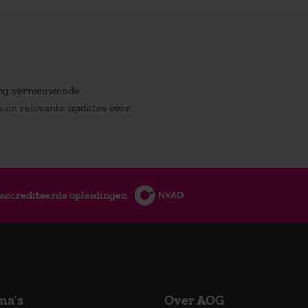
atig vernieuwende
es en relevante updates over
accrediteerde opleidingen
ma's
Over AOG