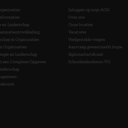
Organisaties
Inloggen op mijn AOG
nsformaties
Over ons
e en Leiderschap
Onze locaties
anisatieontwikkeling
Vacatures
schap in Organisaties
Veelgestelde vragen
in Organisaties
Aanvraag gewaarmerkt kopie
tegie en Leiderschap
diploma/certificaat
 aan Complexe Opgaven
Schoolleidersbeurs-VO
Leiderschap
nagement
Toekomst