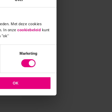
vonden
tigd,
ieden. Met deze cookies
n. In onze
cookiebeleid
kunt
 "ok''
ectief
tiatie
Marketing
ix
levert.
jdragen
OK