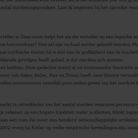
antal marketingsprookjes. Laat ik beginnen bij het sprookje wa
teller is. Daarnaast helpt het als die verteller op een logische e
ron betrouwbaar? Dan zal zijn verhaal eerder geloofd worden. Phi
bijna mythische status, hij is één van de godfathers van de market
strekkende gevolgen heeft gehad, is dat merken zich moeten
ten hebben. Deze gedachte stamt al uit economische theorieën ui
maar ook Aaker, Keller, Ries en Trout) heeft deze theorie vertaal
zouden consumenten namelijk geen reden geven om het merk te 
 markt te ontwikkelen zou het aantal merken waarmee geconcur
rekenen op een hogere loyaliteit onder je klanten. Klinkt logis
en aan een man die meer dan honderd wetenschappelijke artikelen
2002 vroeg hij Kotler op welke empirische bevindingen zijn aan