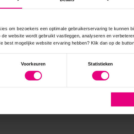
en met bovengemiddeld loyale(re) klanten worden niet terugge
 zijn in de afgelopen vijftig jaar keer op keer (empirisch) beves
eën. We kunnen zelfs spreken van een wetmatigheid in
es om bezoekers een optimale gebruikerservaring te kunnen b
in een statistische formule: de NBD/ Dirichlet).
de website wordt gebruikt vastleggen, analyseren en verbetere
 de best mogelijke website ervaring hebben?
Klik dan op de button
 de wijze waarop marketing bedreven zou moeten worden om eff
egmentatiedenken, maar ook het belang van positionering/ differen
Voorkeuren
Statistieken
nijders is zelfstandig marketing- en merkadviseur en partner bij
Ideph
etinggeld zo verstandig mogelijk kunnen uitgeven zodat het ook wat op
matigheden in marketing maakt hij inzichtelijk hoe marketing kan bi
nt
.