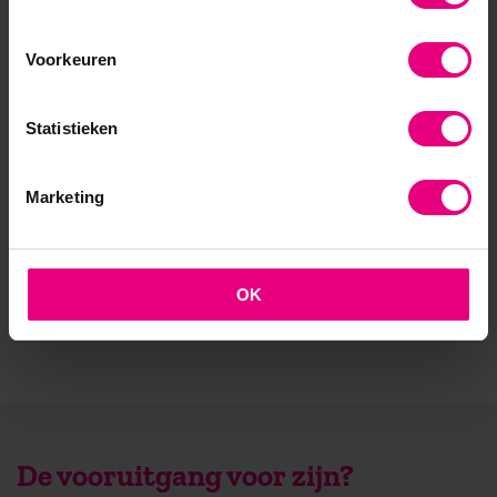
- Opleider sinds 1988
Voorkeuren
- Gelieerd aan de RUG
- Faculteit overstijgend
Statistieken
- Samen leren en reflecteren
Marketing
- Praktijkgericht en persoonlijk
OK
De vooruitgang voor zijn?