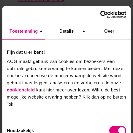
Verslag Nederlandse Openlucht Museum
Vragen?
Toestemming
Details
Over
Wilt u meer informatie over de tentoonstelling
kinderarbeid? Neem dan contact op via
info@freia.nl
of bel 050 524 80 00.
Fijn dat u er bent!
AOG maakt gebruik van cookies om bezoekers een
optimale gebruikerservaring te kunnen bieden. Met deze
cookies kunnen we de manier waarop de website wordt
gebruikt vastleggen, analyseren en verbeteren. In onze
cookiebeleid
kunt hier meer over lezen. Wilt u de best
9,0 op klantenvertellen.nl
mogelijke website ervaring hebben?
Klik dan op de button
"ok''
Toestemmingsselectie
AOG School Of Management
Noodzakelijk