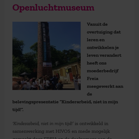
Openluchtmuseum
Vanuit de
overtuiging dat
leren en
ontwikkelen je
leven verandert
heeft ons
moederbedrijf
Freia
meegewerkt aan
de
belevingspresentatie “Kinderarbeid, niet in mijn
tijd!”.
‘Kinderarbeid, niet in mijn tijd!’
is ontwikkeld in
samenwerking met HIVOS en mede mogelijk
gemaakt door FREIA en de deelnemers aan de