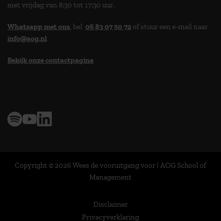
met vrijdag van 8:30 tot 17:30 uur.
Whatsapp met ons
, bel
06 83 07 50 72
of stuur een e-mail naar
info@aog.nl
Bekijk onze contactpagina
> 9,0 op klantenvertellen
Copyright © 2026 Wees de vooruitgang voor | AOG School of
Management
Disclaimer
Privacyverklaring