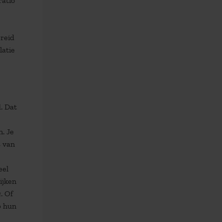
ratio
preid
latie
. Dat
. Je
s van
eel
ijken
. Of
p hun