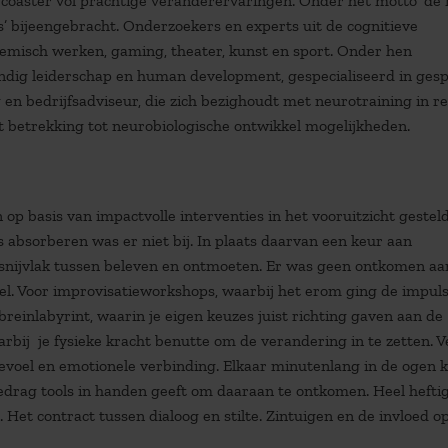
oaster vol prachtige veranderervaringen. Onder het motto ‘de 
s’ bijeengebracht. Onderzoekers en experts uit de cognitieve
temisch werken, gaming, theater, kunst en sport. Onder hen
undig leiderschap en human development, gespecialiseerd in ges
 en bedrijfsadviseur, die zich bezighoudt met neurotraining in re
 betrekking tot neurobiologische ontwikkel mogelijkheden.
p basis van impactvolle interventies in het vooruitzicht gesteld
is absorberen was er niet bij. In plaats daarvan een keur aan
snijvlak tussen beleven en ontmoeten. Er was geen ontkomen aan
. Voor improvisatieworkshops, waarbij het erom ging de impul
reinlabyrint, waarin je eigen keuzes juist richting gaven aan de
aarbij je fysieke kracht benutte om de verandering in te zetten. V
voel en emotionele verbinding. Elkaar minutenlang in de ogen k
edrag tools in handen geeft om daaraan te ontkomen. Heel heftig
et contract tussen dialoog en stilte. Zintuigen en de invloed o