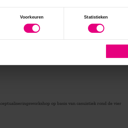
mationeel leiderschap. Daaronder verstaan we het vermogen om 
Voorkeuren
Statistieken
e laten raken en zich van binnenuit te verbinden aan een verande
nomen. De steeds toenemende complexiteit van werk en de ster
acht.
eptualiseringsworkshop op basis van casuïstiek rond de vier