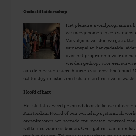
Gedeeld leiderschap
Het plenaire avondprogramma bra
we meegenomen in een samenspraa
Vervolgens werden we getrakteer
samenspel en het gedeelde leide
over het programma voor de nacht
werden gedropt voor een survival
aan de meest duistere buurten van onze hoofdstad. 
ochtendgymnastiek om lichaam en brein weer wakker
Hoofd of hart
Het sluitstuk werd gevormd door de keuze uit een o
Amsterdam Noord of een workshop systemisch werken.
organisatoren het noemde ont-moeten, centraal ston
zelfkennis voor ons beiden. Over gebrek aan impulsivi
van het denken. Telkens weer merkten wij deelnemers