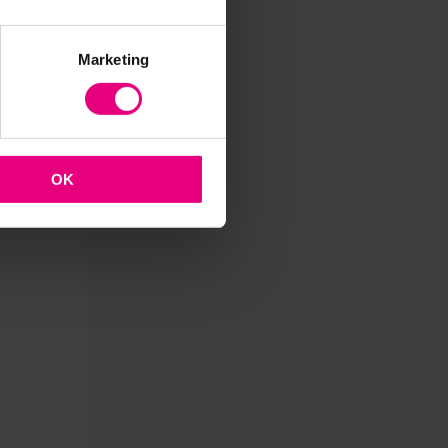
bij
Marketing
ridee.
ke
OK