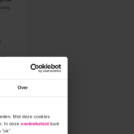
esten
k
den
staan
Over
e
en
ieden. Met deze cookies
n. In onze
cookiebeleid
kunt
 "ok''