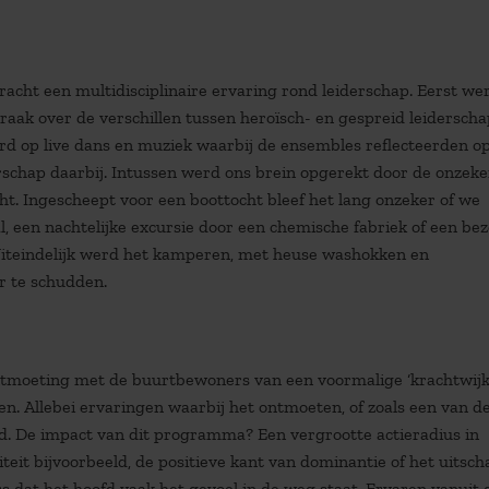
cht een multidisciplinaire ervaring rond leiderschap. Eerst we
k over de verschillen tussen heroïsch- en gespreid leiderscha
d op live dans en muziek waarbij de ensembles reflecteerden o
rschap daarbij. Intussen werd ons brein opgerekt door de onzeke
. Ingescheept voor een boottocht bleef het lang onzeker of we
, een nachtelijke excursie door een chemische fabriek of een be
Uiteindelijk werd het kamperen, met heuse washokken en
 te schudden.
ntmoeting met de buurtbewoners van een voormalige ‘krachtwijk’
 Allebei ervaringen waarbij het ontmoeten, of zoals een van d
d. De impact van dit programma? Een vergrootte actieradius in
teit bijvoorbeeld, de positieve kant van dominantie of het uitsch
 dat het hoofd vaak het gevoel in de weg staat. Ervaren vanuit 