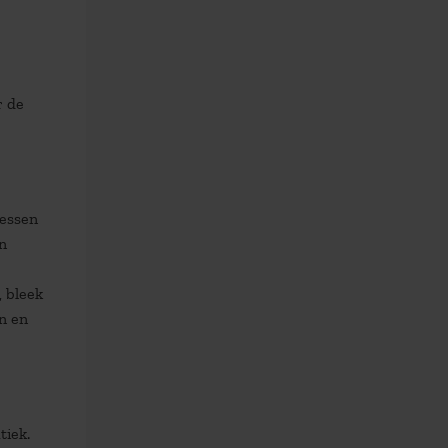
r de
cessen
an
e
, bleek
n en
tiek.