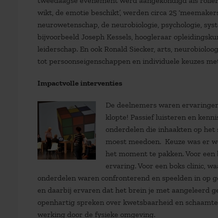
tweedaagse evenement werd aangekondigd als rollerc
wikt, de emotie beschikt’, werden circa 25 ‘meemaker
neurowetenschap, de neurobiologie, psychologie, sys
bijvoorbeeld Joseph Kessels, hoogleraar opleidingsk
leiderschap. En ook Ronald Siecker, arts, neurobioloog
tot persoonseigenschappen en individuele keuzes met
Impactvolle interventies
De deelnemers waren ervaringen o
klopte! Passief luisteren en kenn
onderdelen die inhaakten op het 
moest meedoen. Keuze was er wel
het moment te pakken. Voor een b
ervaring. Voor een boks clinic, w
onderdelen waren confronterend en speelden in op ge
en daarbij ervaren dat het brein je met aangeleerd g
openhartig spreken over kwetsbaarheid en schaamte. H
werking door de fysieke omgeving.