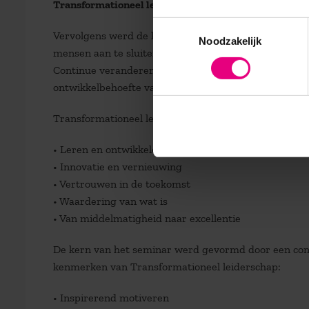
Transformationeel leiderschap
Toestemmingsselectie
Vervolgens werd de koppeling gemaakt met transfor
Noodzakelijk
mensen aan te sluiten, waardoor ze bereid zijn zich t
Continue veranderen wordt daarbij als standaard ge
ontwikkelbehoefte van medewerkers als drijvende kr
Transformationeel leiderschap kent vijf pijlers:
• Leren en ontwikkelen
• Innovatie en vernieuwing
• Vertrouwen in de toekomst
• Waardering van wat is
• Van middelmatigheid naar excellentie
De kern van het seminar werd gevormd door een conc
kenmerken van Transformationeel leiderschap:
• Inspirerend motiveren