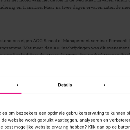
andering en transities. Maar na twee dagen ervaren zaten de me
r, stond ons eigen AOG School of Management seminar Persoonlij
 programma. Met meer dan 100 inschrijvingen was dit evenement
 werd geleid door dr. Marco de Witte, drs. Michiel Nannen (bei
t Mee) en drs. Maaike Arends. Deze ervaren programmaleiders 
 onze nieuwe leiderschapsprogramma’s.
e behoefte van mensen als sociale wezens aan erkenning,
Details
patronen van zelfredzaamheid die in de weg staan van het zuiver
s de weg van het ervaren, inzicht gegeven in de wetten van het
dening die dat teweeg brengt en de balans tussen geven en nem
en bestemming’, ‘werken in polariteiten’ en ‘leiderschap en
es om bezoekers een optimale gebruikerservaring te kunnen b
de website wordt gebruikt vastleggen, analyseren en verbetere
 de best mogelijke website ervaring hebben?
Klik dan op de button