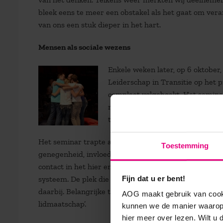
bleek eens te meer een obstakel als het gaat om ver
van ons een stuk dieper in het hart.
Mensen als sociale wezens
Enkele weken later, op 6 oktobe
Leiderschap in Transitie op het
compleet volgeboekt. Het seminar
mede-initiatoren achter Maak he
tevens aan de basis van een van
Het seminar trapte af waar Maak het mee eindigde: d
Toestemming
genegenheid, invloed, de angst voor afwijzing en de 
contact in het hier en nu. Daarbij werd opnieuw lang
Fijn dat u er bent!
systeem. De plek die eenieder daarin inneemt, de or
daarbij. Belangrijke thema’s daarbij waren ‘herkomst 
AOG maakt gebruik van cooki
lidmaatschap’.
kunnen we de manier waarop 
hier meer over lezen. Wilt u