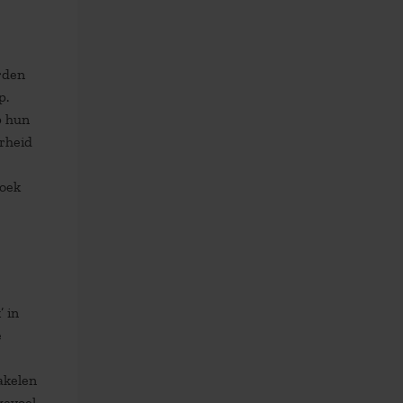
rden
p.
p hun
rheid
zoek
 in
e
akelen
gevoel