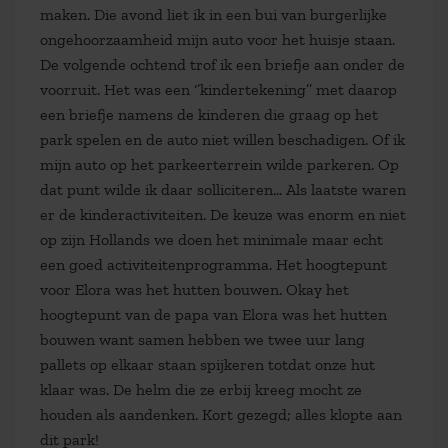
maken. Die avond liet ik in een bui van burgerlijke
ongehoorzaamheid mijn auto voor het huisje staan.
De volgende ochtend trof ik een briefje aan onder de
voorruit. Het was een ‘’kindertekening’’ met daarop
een briefje namens de kinderen die graag op het
park spelen en de auto niet willen beschadigen. Of ik
mijn auto op het parkeerterrein wilde parkeren. Op
dat punt wilde ik daar solliciteren… Als laatste waren
er de kinderactiviteiten. De keuze was enorm en niet
op zijn Hollands we doen het minimale maar echt
een goed activiteitenprogramma. Het hoogtepunt
voor Elora was het hutten bouwen. Okay het
hoogtepunt van de papa van Elora was het hutten
bouwen want samen hebben we twee uur lang
pallets op elkaar staan spijkeren totdat onze hut
klaar was. De helm die ze erbij kreeg mocht ze
houden als aandenken. Kort gezegd; alles klopte aan
dit park!