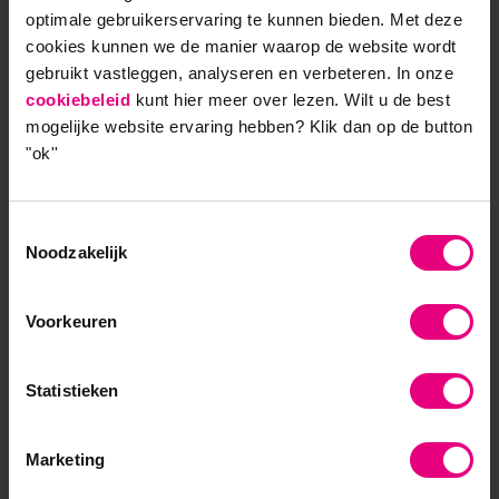
verkeerd begrepen en hadden ze nog tot 17:00 uur
optimale gebruikerservaring te kunnen bieden. Met deze
nodig om het klaar te krijgen. Het was tijd voor het
cookies kunnen we de manier waarop de website wordt
gratis drankje om de tijd te doden. In de lounge
gebruikt vastleggen, analyseren en verbeteren. In onze
cookiebeleid
aangekomen willen we iets nieuws proberen en
kunt hier meer over lezen. Wilt u de best
mogelijke website ervaring hebben?
Klik dan op de button
vragen we de ober met bijna een kinderlijk
"ok''
enthousiasme dat we een cocktail willen drinken en
we houden van zoete drankjes! Dit was een
behoorlijke opgave want de reactie was ‘’sorry ik
Toestemmingsselectie
drink geen cocktails dus ik kan niets aanraden’’. Nu
Noodzakelijk
vind ik dat niet zo erg maar het ontbrak ook aan de
creativiteit om het even te vragen of met een
Voorkeuren
alternatief te komen. Na een ongemakkelijke stilte
zei ik dat we nog even verder wilde kijken en
bestelde we een wijntje. De kamer was op zich prima
Statistieken
maar omdat de toon was gezet begonnen ons ook
kleine gebreken op te vallen. Zo bestelde we als
Marketing
avondmaal de vis van de dag die ze later niet bleken
te hebben en de bagage die op de kamer zou zijn