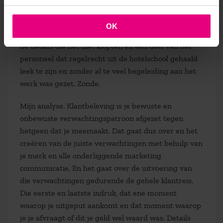
moest worden gezocht en alsnog naar de kamer
worden gebracht. Al met al was het niet slecht maar
OK
goed was het ook niet. Het waren de kleine foutjes,
de details die net niet klopten en een deel van het
personeel dat regelrecht uit de hotelschool gehaald
leek te zijn en zonder al te veel begeleiding aan het
werk was gezet. Zonde.
Mijn analyse. Klantbeleving is je bewuste en
onbewuste verwachtingspatroon afgezet tegen
hetgeen dat je meemaakt. Dat gaat dus over en het
creëren van de juiste verwachtingen met behulp van
je merk en alle onderliggende marketing
communicatie. En het gaat over de uitvoering van
die verwachtingen gedurende de gehele klantreis.
Die eerste en laatste indruk, dat ene moment
waarop je uitgeput aankomt en dat moment waarop
je je afvraagt of dit je geld wel waard was. Details