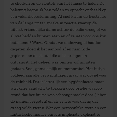
te checken en de sleutels van het huisje te halen. De
beleving begon. Ik ben zelden zo oprecht onthaald op
een vakantiebestemming. Al snel kwam de frustratie
van de lange rit ter sprake in reactie waarop de
uiterst vriendelijke dame achter de balie vroeg of we
al wat hadden kunnen eten en of ze iets voor ons kon
betekenen? Wow… Omdat we onderweg al hadden
gegeten sloeg ik het aanbod af en nam ik de
papieren en de sleutel die al klaar lagen in
ontvangst. Het geheel was binnen vijf minuten
gedaan. Snel, gemakkelijk en memorabel. Het huisje
voldeed aan alle verwachtingen maar wat opviel was
de reinheid. Dat is letterlijk een hygiënefactor maar
wist onze aandacht te trekken door briefje waarop
stond dat het huisje was schoongemaakt door (ik ben
de namen vergeten) en als er iets was dat zij dat
graag wilde weten. Wat een persoonlijke trots en een
fantastische manier om iets impliciets expliciet te