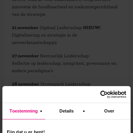
innovatie de houdbaarheid en toekomstgerichtheid
van de strategie
21 november
Digitaal Leiderschap
NIEUW!
Digitalisering en strategie in de
netwerkmaatschappij
27 november
Bestuurlijk Leiderschap
Reflectie op leiderschap, integriteit, governance en
andere paradigma’s
28 november
Strategisch Leiderschap
Conceptueel verder denken over strategievorming
Toestemming
Details
Over
9,0 op klantenvertellen.nl
Fijn dat u er bent!