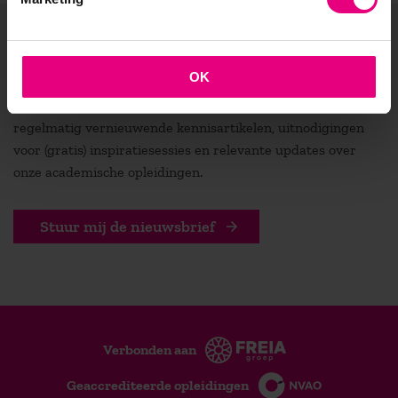
De vooruitgang voor zijn?
OK
Blijf geïnspireerd en altijd op de hoogte! Ontvang
regelmatig vernieuwende kennisartikelen, uitnodigingen
voor (gratis) inspiratiesessies en relevante updates over
onze academische opleidingen.
Stuur mij de nieuwsbrief
Verbonden aan
Geaccrediteerde opleidingen