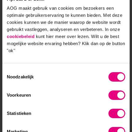
AOG maakt gebruik van cookies om bezoekers een
optimale gebruikerservaring te kunnen bieden. Met deze
AOG School Of Management
cookies kunnen we de manier waarop de website wordt
gebruikt vastleggen, analyseren en verbeteren. In onze
- Opleider sinds 1988
cookiebeleid
kunt hier meer over lezen. Wilt u de best
mogelijke website ervaring hebben?
Klik dan op de button
- Gelieerd aan de RUG
"ok''
- Faculteit overstijgend
Toestemmingsselectie
- Samen leren en reflecteren
Noodzakelijk
- Praktijkgericht en persoonlijk
Voorkeuren
Statistieken
Marketing