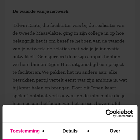
De waarde van je netwerk
‘Edwin Kaats, die facilitator was bij de realisatie van
de tweede Maasvlakte, ging in zijn college in op hoe
belangrijk het is om besef te hebben van de waarde
van je netwerk, de relaties met wie je je innovatie
ontwikkelt. Geïnspireerd door zijn aanpak hebben
we hem binnen Eigen Huis uitgenodigd een project
te faciliteren. We pakken het nu anders aan: elke
betrokken partij vertelt eerst wat zijn ambitie is, wat
hij komt halen en brengen. Door dit “open kaart
spelen” ontstaat vertrouwen, en de informatie die je
hiermee aan het begin van het proces boven tafel
krijgt geeft meer ontwikkelsnelheid verderop.’
Innovatie is niet: meerennen met de hype
Toestemming
Details
Over
‘De leergang biedt concrete handvatten waar je je