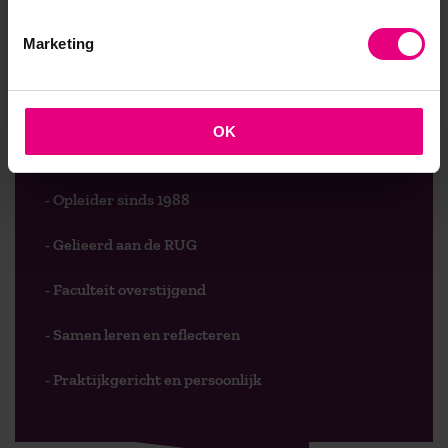
Marketing
9,0 op klantenvertellen.nl
OK
AOG School Of Management
- Opleider sinds 1988
- Gelieerd aan de RUG
- Faculteit overstijgend
- Samen leren en reflecteren
- Praktijkgericht en persoonlijk