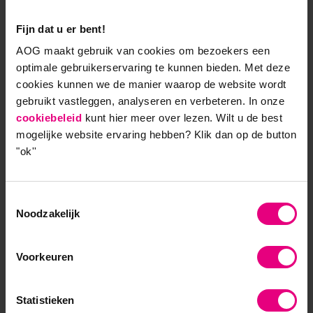
energie bij innovatie op moet richten. In plaats van
Fijn dat u er bent!
mee te lopen in de hypes, leer je eerst een heldere
analyse te maken over waar de breukvlakken liggen
AOG maakt gebruik van cookies om bezoekers een
optimale gebruikerservaring te kunnen bieden. Met deze
in de markt waar jij je op richt: de ontwikkelingen
cookies kunnen we de manier waarop de website wordt
die sociale, ecologische en technologische
gebruikt vastleggen, analyseren en verbeteren. In onze
veranderingen in zich verenigen. Daar zitten de
cookiebeleid
kunt hier meer over lezen. Wilt u de best
mogelijkheden om echt vernieuwing te brengen met
mogelijke website ervaring hebben?
Klik dan op de button
je eigen organisatie. Chatbots bijvoorbeeld kunnen
"ok''
de leden van Eigen Huis 24/7 dienstverlening bieden,
de medewerkers de ruimte geven om hun expertise
te gebruiken bij het beantwoorden van de
Toestemmingsselectie
complexere vragen van leden en de kosten van de
Noodzakelijk
dienstverlening verlagen. Voor veel organisaties
geldt: de omgeving verandert snel, vernieuw je niet
Voorkeuren
tijdig, dan zet je jezelf opeen achterstand die moeilijk
meer in te halen is.’
Statistieken