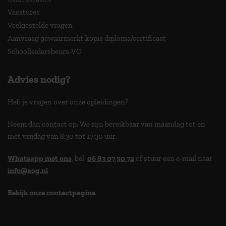
Vacatures
Veelgestelde vragen
Aanvraag gewaarmerkt kopie diploma/certificaat
Schoolleidersbeurs-VO
Advies nodig?
Heb je vragen over onze opleidingen?
Neem dan contact op. We zijn bereikbaar van maandag tot en
met vrijdag van 8:30 tot 17:30 uur.
Whatsapp met ons
, bel
06 83 07 50 72
of stuur een e-mail naar
info@aog.nl
Bekijk onze contactpagina
> 9,0 op klantenvertellen