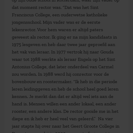
dat moment rector was. “Dat was het Sint
Franciscus College, een ouderwetse katholieke
jongensschool. Mijn vader was er de eerste
lekenrector. Voor hem waren er altijd paters
geweest als rector. Ik ging er na mijn kandidaats in
1975 lesgeven en heb daar twee jaar geproefd aan
het vak van leraar. In 1977 vertrok hij naar Gouda
waar tot 1988 werkte als leraar Engels op het Sint
Antonius College, dat later onderdeel van Carmel
zou worden. In 1988 werd hij conrector voor de
bovenbouw en roostermaker. “Ik heb in die periode
leren leidinggeven en heb de school heel goed leren
kennen. Je merkt dan dat er altijd wel iets aan de
hand is. Mensen willen een ander lokaal, een ander
rooster, een andere klas. De rector gooide me in het
diepe en ik heb er heel veel van geleerd.” Na vier
jaar stapte hij over naar het Geert Groote College in