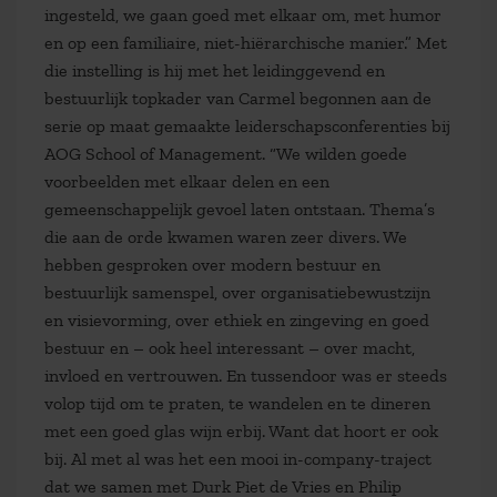
ingesteld, we gaan goed met elkaar om, met humor
en op een familiaire, niet-hiërarchische manier.” Met
die instelling is hij met het leidinggevend en
bestuurlijk topkader van Carmel begonnen aan de
serie op maat gemaakte leiderschapsconferenties bij
AOG School of Management. “We wilden goede
voorbeelden met elkaar delen en een
gemeenschappelijk gevoel laten ontstaan. Thema’s
die aan de orde kwamen waren zeer divers. We
hebben gesproken over modern bestuur en
bestuurlijk samenspel, over organisatiebewustzijn
en visievorming, over ethiek en zingeving en goed
bestuur en – ook heel interessant – over macht,
invloed en vertrouwen. En tussendoor was er steeds
volop tijd om te praten, te wandelen en te dineren
met een goed glas wijn erbij. Want dat hoort er ook
bij. Al met al was het een mooi in-company-traject
dat we samen met Durk Piet de Vries en Philip