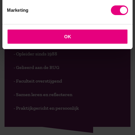
9,0 op klantenvertellen.nl
Marketing
OK
AOG School Of Management
- Opleider sinds 1988
- Gelieerd aan de RUG
- Faculteit overstijgend
- Samen leren en reflecteren
- Praktijkgericht en persoonlijk