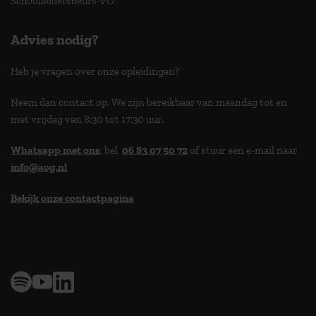
Schoolleidersbeurs-VO
Advies nodig?
Heb je vragen over onze opleidingen?
Neem dan contact op. We zijn bereikbaar van maandag tot en
met vrijdag van 8:30 tot 17:30 uur.
Whatsapp met ons
, bel
06 83 07 50 72
of stuur een e-mail naar
info@aog.nl
Bekijk onze contactpagina
> 9,0 op klantenvertellen