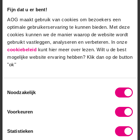
ook kijken naar de relatie tussen natuur en
organisaties: “Als je een open plek creëert dan kan
Fijn dat u er bent!
daar iets nieuws ontstaan.” Denk aan een omgevallen
AOG maakt gebruik van cookies om bezoekers een
boom in een stuk bos. Die omgevallen boom blijft
optimale gebruikerservaring te kunnen bieden. Met deze
daar, zonder ingrijpen van de mens, gewoon liggen.
cookies kunnen we de manier waarop de website wordt
De ontstane ruimte krijgt van de natuur vanzelf een
gebruikt vastleggen, analyseren en verbeteren. In onze
nieuwe invulling. Op voorwaarde dat we het op zijn
cookiebeleid
kunt hier meer over lezen. Wilt u de best
beloop durven laten. De Bono beschrijft dit als een
mogelijke website ervaring hebben?
Klik dan op de button
welbewuste, geconcentreerde poging om afstand te
"ok''
nemen van oude ideeën om zo nieuwe op te sporen.
Toestemmingsselectie
Gooi dus van tijd tot tijd eens je spreekwoordelijke
Noodzakelijk
schoenen weg, ook al heb je nog geen nieuwe.
Creativiteit en innovatieve ideeën kunnen ontstaan
als je bewust afstand neemt van uw oude ideeën en
Voorkeuren
de ruimte laat om betere op het spoor te komen.
Statistieken