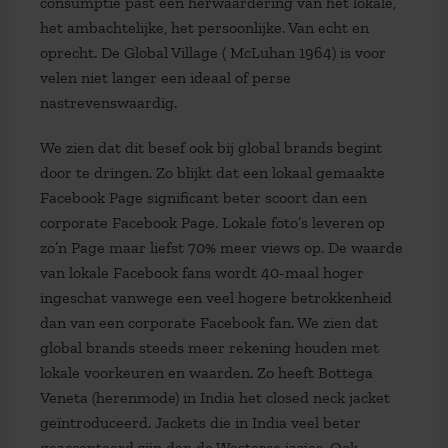
consumptie past een herwaardering van het lokale,
het ambachtelijke, het persoonlijke. Van echt en
oprecht. De Global Village ( McLuhan 1964) is voor
velen niet langer een ideaal of perse
nastrevenswaardig.
We zien dat dit besef ook bij global brands begint
door te dringen. Zo blijkt dat een lokaal gemaakte
Facebook Page significant beter scoort dan een
corporate Facebook Page. Lokale foto’s leveren op
zo’n Page maar liefst 70% meer views op. De waarde
van lokale Facebook fans wordt 40-maal hoger
ingeschat vanwege een veel hogere betrokkenheid
dan van een corporate Facebook fan. We zien dat
global brands steeds meer rekening houden met
lokale voorkeuren en waarden. Zo heeft Bottega
Veneta (herenmode) in India het closed neck jacket
geïntroduceerd. Jackets die in India veel beter
geaccepteerd zijn dan de Westerse jasjes. Ook