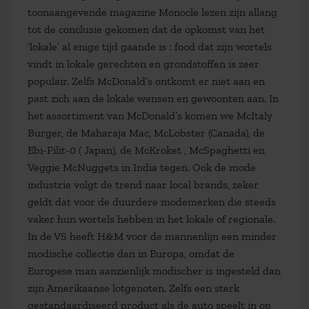
toonaangevende magazine Monocle lezen zijn allang
tot de conclusie gekomen dat de opkomst van het
‘lokale’ al enige tijd gaande is : food dat zijn wortels
vindt in lokale gerechten en grondstoffen is zeer
populair. Zelfs McDonald’s ontkomt er niet aan en
past zich aan de lokale wensen en gewoonten aan. In
het assortiment van McDonald’s komen we McItaly
Burger, de Maharaja Mac, McLobster (Canada), de
Ebi-Filit-0 ( Japan), de McKroket , McSpaghetti en
Veggie McNuggets in India tegen. Ook de mode
industrie volgt de trend naar local brands, zeker
geldt dat voor de duurdere modemerken die steeds
vaker hun wortels hebben in het lokale of regionale.
In de VS heeft H&M voor de mannenlijn een minder
modische collectie dan in Europa, omdat de
Europese man aanzienlijk modischer is ingesteld dan
zijn Amerikaanse lotgenoten. Zelfs een sterk
gestandaardiseerd product als de auto speelt in op