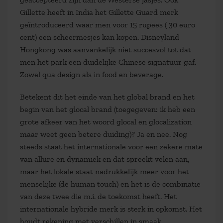
Gillette heeft in India het Gillette Guard merk
geïntroduceerd waar men voor 15 rupees ( 30 euro
cent) een scheermesjes kan kopen. Disneyland
Hongkong was aanvankelijk niet succesvol tot dat
men het park een duidelijke Chinese signatuur gaf.
Zowel qua design als in food en beverage.
Betekent dit het einde van het global brand en het
begin van het glocal brand (toegegeven: ik heb een
grote afkeer van het woord glocal en glocalization
maar weet geen betere duiding)? Ja en nee. Nog
steeds staat het internationale voor een zekere mate
van allure en dynamiek en dat spreekt velen aan,
maar het lokale staat nadrukkelijk meer voor het
menselijke (de human touch) en het is de combinatie
van deze twee die m.i. de toekomst heeft. Het
internationale hybride merk is sterk in opkomst. Het
houdt rekening met verschillen in smaak,