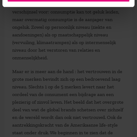
verandering. Er doet zich dus een bijzonder
verschijnsel voor: consumptie kan tot geluk leiden,
maar overmatig consumptie is de aanjager van
ongeluk. Zowel op persoonlijk niveau (ziekte en
aandoeningen) als op maatschappelijk niveau
(vervuiling, klimaatrampen) als op intermenselijk
niveau door het verstoren van relaties en
onmenselijkheid.
Maar er is meer aan de hand : het vertrouwen in de
grote merken bevindt zich op een bedroevend laag
niveau. Slechts 1 op de 5 merken levert naar het
oordeel van de consument een bijdrage aan een
plezierig of zinvol leven. Het beeld dat het overgrote
deel van wat de global brands schetsen over zichzelf
en de wereld wordt dan ook niet vertrouwd. Ook de
aantrekkingskracht van de Amerikaanse life-style
staat onder druk. We beginnen in te zien dat de