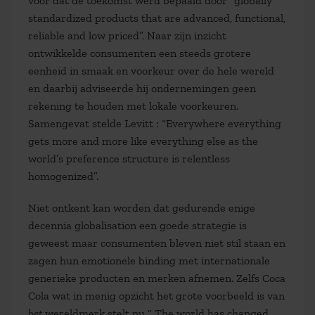
voor dat de toekomst werd bepaald door “globally
standardized products that are advanced, functional,
reliable and low priced”. Naar zijn inzicht
ontwikkelde consumenten een steeds grotere
eenheid in smaak en voorkeur over de hele wereld
en daarbij adviseerde hij ondernemingen geen
rekening te houden met lokale voorkeuren.
Samengevat stelde Levitt : “Everywhere everything
gets more and more like everything else as the
world’s preference structure is relentless
homogenized”.
Niet ontkent kan worden dat gedurende enige
decennia globalisation een goede strategie is
geweest maar consumenten bleven niet stil staan en
zagen hun emotionele binding met internationale
generieke producten en merken afnemen. Zelfs Coca
Cola wat in menig opzicht het grote voorbeeld is van
het
wereldmerk stelt nu “ The world has changed,