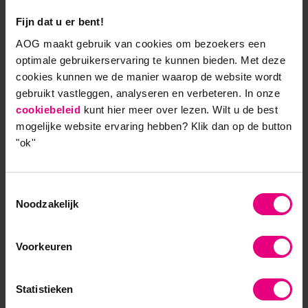
snelle instrumentele oplossing.’
Fijn dat u er bent!
AOG maakt gebruik van cookies om bezoekers een
Stap de wondere wereld van de
optimale gebruikerservaring te kunnen bieden. Met deze
filosofie binnen
cookies kunnen we de manier waarop de website wordt
gebruikt vastleggen, analyseren en verbeteren. In onze
Filosofie is een wereld die weinig mensen kennen
cookiebeleid
kunt hier meer over lezen. Wilt u de best
mogelijke website ervaring hebben?
Klik dan op de button
maar die, als je er eenmaal bent binnengeslopen, en
"ok''
gigantische wereld aan bijzondere vragen,
stellingen, gedachtenexperimenten en paradoxen
bevat. Als je jezelf voor al deze complexiteit kunt
Toestemmingsselectie
openstellen kan de filosofie niet alleen je
Noodzakelijk
wereldbeeld verbreden, maar je ook dieper inzicht
geven in wezenlijke onderwerpen, zowel over jezelf,
Voorkeuren
jouw organisatie als de wereld om je heen. Dit
vraagt echt een andere manier van denken die je
jezelf kunt aanleren en die je wereld, zowel op werk
Statistieken
als daarbuiten, enorm kan verrijken.