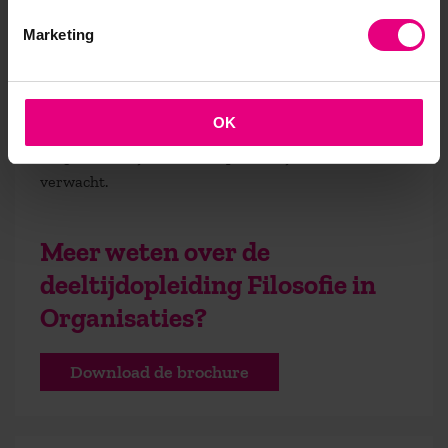
Wil je weten hoe filosofie je helpt om je organisatie
Marketing
op een dieper niveau te begrijpen? Download de
brochure en ontdek de mogelijkheden van de
opleiding Filosofie in Organisaties. Het antwoord is
OK
niet altijd voor de hand liggend, maar de juiste
vragen zullen je verder helpen dan je ooit had
verwacht.
Meer weten over de
deeltijdopleiding Filosofie in
Organisaties?
Download de brochure