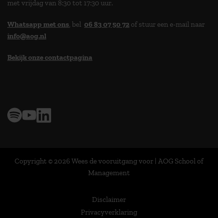
met vrijdag van 8:30 tot 17:30 uur.
Whatsapp met ons
, bel
06 83 07 50 72
of stuur een e-mail naar
info@aog.nl
Bekijk onze contactpagina
> 9,0 op klantenvertellen
Copyright © 2026 Wees de vooruitgang voor | AOG School of
Management
Disclaimer
Privacyverklaring