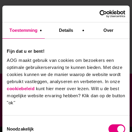
Blijf geïnspireerd en altijd op de hoogte! Ontvang
regelmatig vernieuwende kennisartikelen, uitnodigingen
voor (gratis) inspiratiesessies en relevante updates over
onze academische opleidingen.
Toestemming
Details
Over
Stuur mij de nieuwsbrief
Fijn dat u er bent!
AOG maakt gebruik van cookies om bezoekers een
optimale gebruikerservaring te kunnen bieden. Met deze
cookies kunnen we de manier waarop de website wordt
gebruikt vastleggen, analyseren en verbeteren. In onze
Verbonden aan
cookiebeleid
kunt hier meer over lezen. Wilt u de best
mogelijke website ervaring hebben?
Klik dan op de button
Geaccrediteerde opleidingen
"ok''
9,0 op klantenvertellen.nl
Toestemmingsselectie
Noodzakelijk