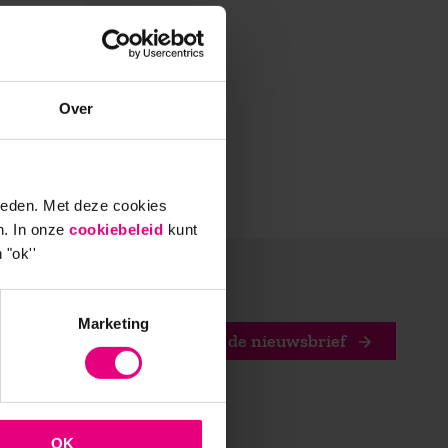
Over
ieden. Met deze cookies
n. In onze
cookiebeleid
kunt
 "ok''
Marketing
Stuur mij de nieuwsbrief
OK