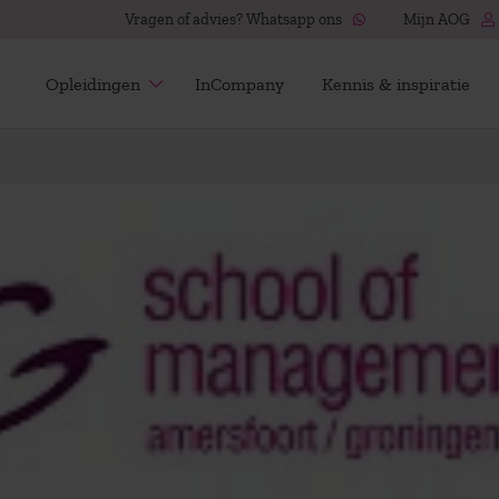
Vragen of advies? Whatsapp ons
Mijn AOG
Opleidingen
InCompany
Kennis & inspiratie