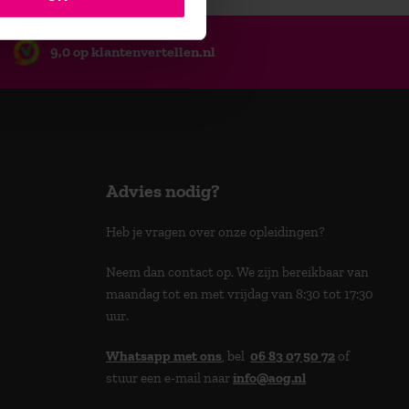
9,0 op klantenvertellen.nl
Advies nodig?
Heb je vragen over onze opleidingen?
Neem dan contact op. We zijn bereikbaar van
maandag tot en met vrijdag van 8:30 tot 17:30
uur.
Whatsapp met ons
, bel
06 83 07 50 72
of
stuur een e-mail naar
info@aog.nl