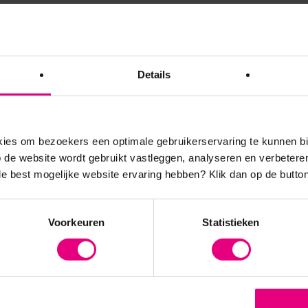
 te zijn van de geplande events in 2017!
 uw gegevens achter.
Details
es om bezoekers een optimale gebruikerservaring te kunnen b
de website wordt gebruikt vastleggen, analyseren en verbetere
 de best mogelijke website ervaring hebben?
Klik dan op de button
Voorkeuren
Statistieken
atig vernieuwende
es en relevante updates over