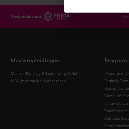
Verbonden aan
Ge
Masteropleidingen
Program
Master Strategy & Leadership (MSc)
Filosofie in 
MBA Innovatie & Leiderschap
Digitale Tra
Bedrijfskund
Mens- en Org
Nieuw Leider
Psychologie 
Publieke Stra
Samenwerken