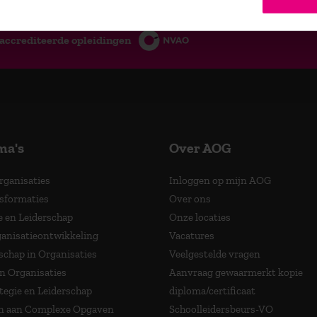
accrediteerde opleidingen
ma's
Over AOG
Organisaties
Inloggen op mijn AOG
nsformaties
Over ons
e en Leiderschap
Onze locaties
anisatieontwikkeling
Vacatures
schap in Organisaties
Veelgestelde vragen
in Organisaties
Aanvraag gewaarmerkt kopie
tegie en Leiderschap
diploma/certificaat
 aan Complexe Opgaven
Schoolleidersbeurs-VO