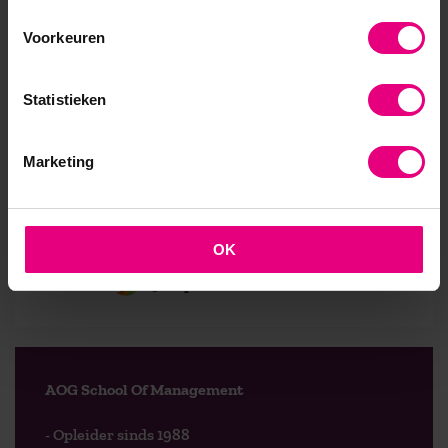
verantwoordelijkheid draagt voor de digitale koers
Voorkeuren
binnen uw organisatie, komt u in aanmerking voor
deelname aan deze opleiding.
Statistieken
Dit bericht is een bijdrage van Ian Muller. Ian Muller is
Business Developer opleidingen bij AOG School of
Management en vanuit die rol verantwoordelijk voor
Marketing
de opleiding
Digitaal Leiderschap
.
OK
9,0 op klantenvertellen.nl
AOG School Of Management
- Opleider sinds 1988