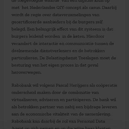
de toegevoegde waarde van een digitale kluis op
met het Nederlandse QIY-concept als casus. Daarbij
wordt de regie over dataverzamelingen van
gecertificeerde aanbieders bij de burgers zelf
belegd. Een belangrijk effect van dit systeem is dat
burgers leidend worden in de keten. Hierdoor
verandert de interactie en communicatie tussen de
deelnemende dienstverleners en de betrokken
particulieren. De Belastingdienst Toeslagen moet de
besturing van het eigen proces in dat geval
heroverwegen.
Rabobank wil volgens Pascal Herijgers als coöperatie
onderscheid maken door de combinatie van
virtualiseren, adviseren en participeren. De bank wil
als betrokken partner van nabij een bijdrage leveren
aan de economische vitaliteit van de samenleving.
Rabobank kan daarbij de rol van Personal Data
Agent op zich nemen en op die wijze haar klanten