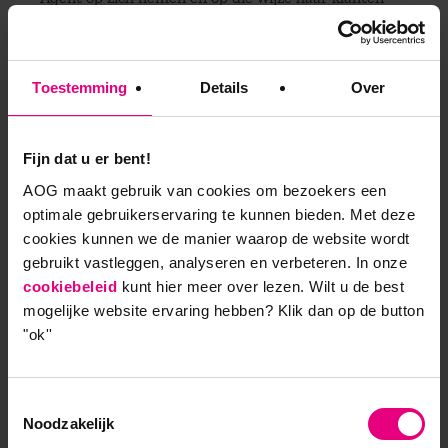
ontzorgen en beschermen tegen allerlei onheil van
buitenaf aangaande hun persoonlijke gegevens. Zo
acteert de bank als een proactieve tussenpersoon
Toestemming
Details
Over
die voor de klant gedoe wegneemt en economische
waarde levert.
Fijn dat u er bent!
Dit zijn slechts enkele voorbeelden van de manier
AOG maakt gebruik van cookies om bezoekers een
waarop deelnemers aan Digitaal Leiderschap het
optimale gebruikerservaring te kunnen bieden. Met deze
theoretische instrumentarium op concrete wijze
cookies kunnen we de manier waarop de website wordt
binnen hun eigen organisatie hebben omgezet in
gebruikt vastleggen, analyseren en verbeteren. In onze
een praktisch gericht handelingsplan.
cookiebeleid
kunt hier meer over lezen. Wilt u de best
mogelijke website ervaring hebben?
Klik dan op de button
Hoe brengt u zelf uw organisatie een stap verder in
"ok''
de richting van het digitale tijdperk? Onder leiding
van Jan van Dijk en Marco Derksen (oprichter
Marketingfacts) kent de opleiding Digitaal
Toestemmingsselectie
Leiderschap in het najaar een nieuwe start. Wanneer
Noodzakelijk
u als directeuren, managers of professionals mede