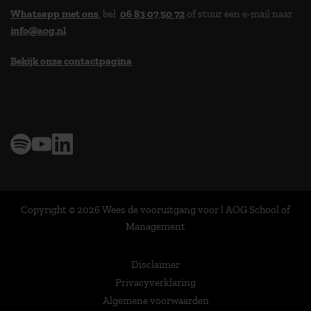
Whatsapp met ons
, bel
06 83 07 50 72
of stuur een e-mail naar
info@aog.nl
Bekijk onze contactpagina
> 9,0 op klantenvertellen
Copyright © 2026 Wees de vooruitgang voor | AOG School of
Management
Disclaimer
Privacyverklaring
Algemene voorwaarden