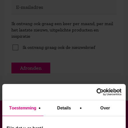
Ik ontvang ook graag een keer per maand, per mail
het laatste nieuws, uitgelichte producten en
inspiratie
Ik ontvang graag ook de nieuwsbrief
Afronden
Toestemming
Details
Over
Verbonden aan
Geaccrediteerde opleidingen