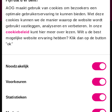
Fijn dat u er bent!
AOG maakt gebruik van cookies om bezoekers een
9,0 op klantenvertellen.nl
optimale gebruikerservaring te kunnen bieden. Met deze
cookies kunnen we de manier waarop de website wordt
gebruikt vastleggen, analyseren en verbeteren. In onze
cookiebeleid
kunt hier meer over lezen. Wilt u de best
Masteropleidingen
mogelijke website ervaring hebben?
Klik dan op de button
"ok''
Master Strategy & Leadership (MSc)
MBA Innovatie & Leiderschap
Toestemmingsselectie
Noodzakelijk
Programma's
Filosofie in Organisaties
Voorkeuren
Leiderschap in een Digitale Wereld
Bedrijfskunde en Leiderschap
Statistieken
Mens- en Organisatieontwikkeling
Nieuw Leiderschap in Organisaties