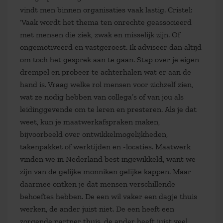
vindt men binnen organisaties vaak lastig. Cristel:
‘Vaak wordt het thema ten onrechte geassocieerd
met mensen die ziek, zwak en misselijk zijn. Of
ongemotiveerd en vastgeroest. Ik adviseer dan altijd
om toch het gesprek aan te gaan. Stap over je eigen
drempel en probeer te achterhalen wat er aan de
hand is. Vraag welke rol mensen voor zichzelf zien,
wat ze nodig hebben van collega’s of van jou als
leidinggevende om te leren en presteren. Als je dat
weet, kun je maatwerkafspraken maken,
bijvoorbeeld over ontwikkelmogelijkheden,
takenpakket of werktijden en -locaties. Maatwerk
vinden we in Nederland best ingewikkeld, want we
zijn van de gelijke monniken gelijke kappen. Maar
daarmee ontken je dat mensen verschillende
behoeftes hebben. De een wil vaker een dagje thuis
werken, de ander juist niet. De een heeft een
zorgende partner thuis, de ander heeft juist veel