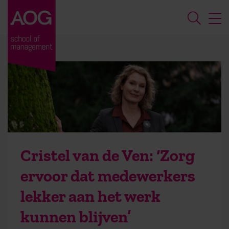
Cristel van de Ven: ‘Zorg
ervoor dat medewerkers
lekker aan het werk
kunnen blijven’