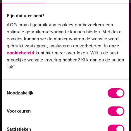
Fijn dat u er bent!
Verbonden aan
AOG maakt gebruik van cookies om bezoekers een
Geaccrediteerde opleidingen
optimale gebruikerservaring te kunnen bieden. Met deze
cookies kunnen we de manier waarop de website wordt
9,0 op klantenvertellen.nl
gebruikt vastleggen, analyseren en verbeteren. In onze
cookiebeleid
kunt hier meer over lezen. Wilt u de best
mogelijke website ervaring hebben?
Klik dan op de button
"ok''
Masteropleidingen
Toestemmingsselectie
Master Strategy & Leadership (MSc)
Noodzakelijk
MBA Innovatie & Leiderschap
Programma's
Voorkeuren
Filosofie in Organisaties
Statistieken