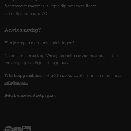
Aanvraag gewaarmerkt kopie diploma/certificaat
Schoolleidersbeurs-VO
Advies nodig?
Heb je vragen over onze opleidingen?
Neem dan contact op. We zijn bereikbaar van maandag tot en
met vrijdag van 8:30 tot 17:30 uur.
Whatsapp met ons
, bel
06 83 07 50 72
of stuur een e-mail naar
info@aog.nl
Bekijk onze contactpagina
> 9,0 op klantenvertellen