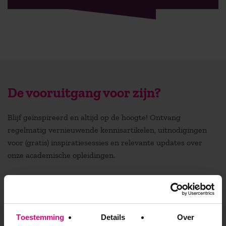
De vooruitgang voor zijn?
Blijf geïnspireerd en altijd op de hoogte! Ontvang
regelmatig vernieuwende kennisartikelen, uitnodigingen
voor (gratis) inspiratiesessies en relevante updates over
onze academische opleidingen.
Stuur mij de nieuwsbrief
Toestemming
Details
Over