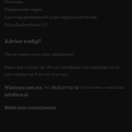
Vacatures
Veelgestelde vragen
Aanvraag gewaarmerkt kopie diploma/certificaat
Schoolleidersbeurs-VO
Advies nodig?
Heb je vragen over onze opleidingen?
Neem dan contact op. We zijn bereikbaar van maandag tot en
met vrijdag van 8:30 tot 17:30 uur.
Whatsapp met ons
, bel
06 83 07 50 72
of stuur een e-mail naar
info@aog.nl
Bekijk onze contactpagina
> 9,0 op klantenvertellen