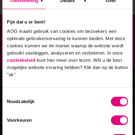
Toestemming
Details
Over
Fijn dat u er bent!
Verbonden aan
AOG maakt gebruik van cookies om bezoekers een
optimale gebruikerservaring te kunnen bieden. Met deze
Geaccrediteerde opleidingen
cookies kunnen we de manier waarop de website wordt
gebruikt vastleggen, analyseren en verbeteren. In onze
9,0 op klantenvertellen.nl
cookiebeleid
kunt hier meer over lezen. Wilt u de best
mogelijke website ervaring hebben?
Klik dan op de button
"ok''
Masteropleidingen
Toestemmingsselectie
Master Strategy & Leadership (MSc)
Noodzakelijk
MBA Innovatie & Leiderschap
Voorkeuren
Programma's