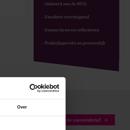
- Gelieerd aan de RUG
- Faculteit overstijgend
- Samen leren en reflecteren
- Praktijkgericht en persoonlijk
Over
Stuur mij de nieuwsbrief