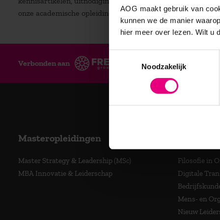
kennisartikelen, uitnodigingen voor (gratis) inspiratiesessi
AOG maakt gebruik van cooki
onze academische opleidingen.
kunnen we de manier waarop 
hier meer over lezen. Wilt u
Toestemmingsselectie
Verbonden aan
Ge
Noodzakelijk
Masteropleidingen
Program
Master Strategy & Leadership (MSc)
Filosofie in 
MBA Innovatie & Leiderschap
Digitale Tra
Bedrijfskund
Mens- en Org
Nieuw Leider