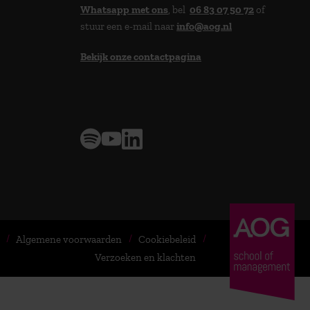
Whatsapp met ons
, bel
06 83 07 50 72
of
stuur een e-mail naar
info@aog.nl
Bekijk onze contactpagina
> 9,0 op klantenvertellen
Algemene voorwaarden
Cookiebeleid
Verzoeken en klachten