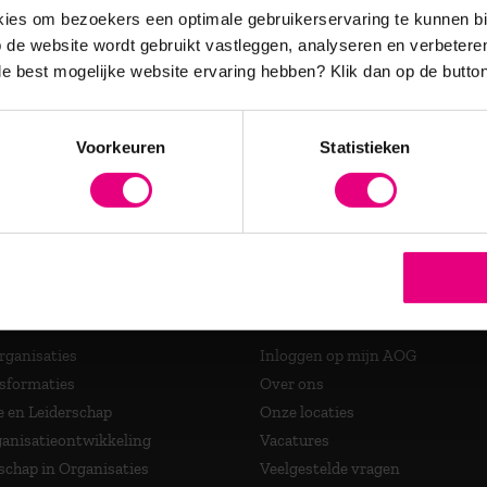
es en relevante updates over
es om bezoekers een optimale gebruikerservaring te kunnen b
de website wordt gebruikt vastleggen, analyseren en verbetere
 de best mogelijke website ervaring hebben?
Klik dan op de button
accrediteerde opleidingen
Voorkeuren
Statistieken
ma's
Over AOG
Organisaties
Inloggen op mijn AOG
nsformaties
Over ons
e en Leiderschap
Onze locaties
anisatieontwikkeling
Vacatures
schap in Organisaties
Veelgestelde vragen