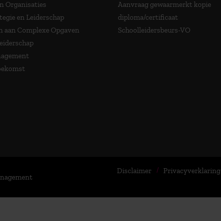
in Organisaties
Aanvraag gewaarmerkt kopie
tegie en Leiderschap
diploma/certificaat
 aan Complexe Opgaven
Schoolleidersbeurs-VO
Leiderschap
nagement
Toekomst
Disclaimer
Privacyverklaring
Management