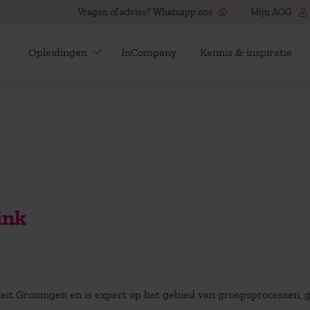
Vragen of advies? Whatsapp ons
Mijn AOG
Opleidingen
InCompany
Kennis & inspiratie
ink
iteit Groningen en is expert op het gebied van groepsprocessen, 