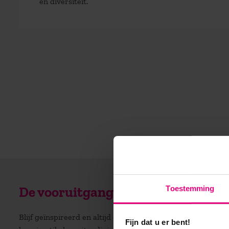
en diversiteit.
Toestemming
De vooruitgang voor zijn?
Blijf geïnspireerd en altijd op de hoogte! Ontvang regelm
Fijn dat u er bent!