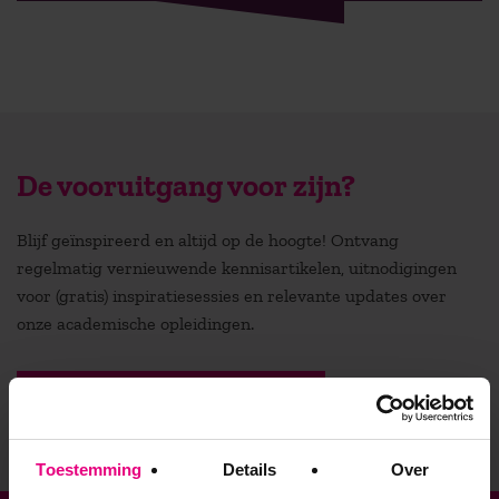
De vooruitgang voor zijn?
Blijf geïnspireerd en altijd op de hoogte! Ontvang
regelmatig vernieuwende kennisartikelen, uitnodigingen
voor (gratis) inspiratiesessies en relevante updates over
onze academische opleidingen.
Stuur mij de nieuwsbrief
Toestemming
Details
Over