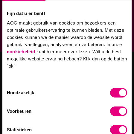
Verbonden aan
Fijn dat u er bent!
AOG maakt gebruik van cookies om bezoekers een
Geaccrediteerde opleidingen
optimale gebruikerservaring te kunnen bieden. Met deze
9,0 op klantenvertellen.nl
cookies kunnen we de manier waarop de website wordt
gebruikt vastleggen, analyseren en verbeteren. In onze
cookiebeleid
kunt hier meer over lezen. Wilt u de best
mogelijke website ervaring hebben?
Klik dan op de button
"ok''
Masteropleidingen
Master Strategy & Leadership (MSc)
Toestemmingsselectie
MBA Innovatie & Leiderschap
Noodzakelijk
Programma's
Voorkeuren
Filosofie in Organisaties
Statistieken
Digitale Transformaties