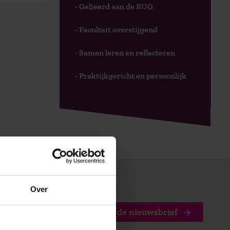
- Gelieerd aan de RUG
- Faculteit overstijgend
- Samen leren en reflecteren
- Praktijkgericht en persoonlijk
Over
Stuur mij de nieuwsbrief