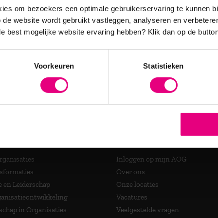
es en relevante updates over
es om bezoekers een optimale gebruikerservaring te kunnen b
de website wordt gebruikt vastleggen, analyseren en verbetere
 de best mogelijke website ervaring hebben?
Klik dan op de button
accrediteerde opleidingen
Voorkeuren
Statistieken
ma's
Over AOG
Organisaties
Inloggen op mijn AOG
nsformaties
Over ons
e en Leiderschap
Onze locaties
anisatieontwikkeling
Vacatures
schap in Organisaties
Veelgestelde vragen