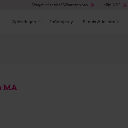
Vragen of advies? Whatsapp ons
Mijn AOG
Opleidingen
InCompany
Kennis & inspiratie
s MA