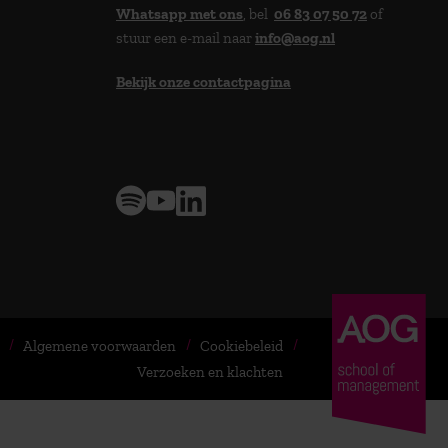
Whatsapp met ons
, bel
06 83 07 50 72
of
stuur een e-mail naar
info@aog.nl
Bekijk onze contactpagina
> 9,0 op klantenvertellen
Algemene voorwaarden
Cookiebeleid
Verzoeken en klachten