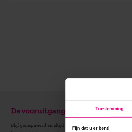
Toestemming
De vooruitgang voor zijn?
Blijf geïnspireerd en altijd op de hoogte! Ontvang regelm
Fijn dat u er bent!