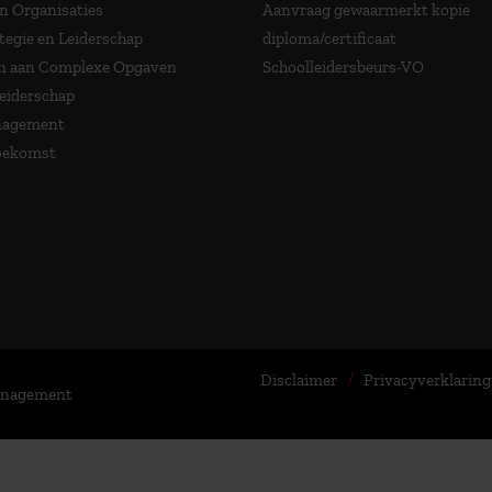
in Organisaties
Aanvraag gewaarmerkt kopie
tegie en Leiderschap
diploma/certificaat
 aan Complexe Opgaven
Schoolleidersbeurs-VO
Leiderschap
nagement
Toekomst
Disclaimer
Privacyverklaring
Management