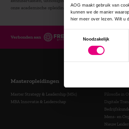
kennisartikelen, uitnodigingen voor (gratis) inspiratiesessi
AOG maakt gebruik van cooki
onze academische opleidingen.
kunnen we de manier waarop 
hier meer over lezen. Wilt u
Toestemmingsselectie
Verbonden aan
Ge
Noodzakelijk
Masteropleidingen
Program
Master Strategy & Leadership (MSc)
Filosofie in 
MBA Innovatie & Leiderschap
Digitale Tra
Bedrijfskund
Mens- en Org
Nieuw Leider