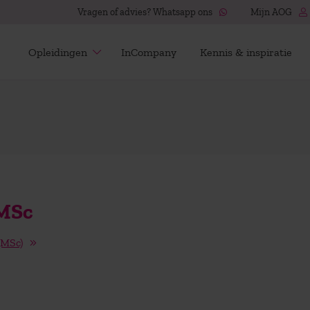
Vragen of advies? Whatsapp ons
Mijn AOG
Opleidingen
InCompany
Kennis & inspiratie
 MSc
(MSc)