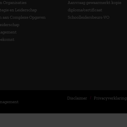
in Organisaties
Aanvraag gewaarmerkt kopie
tegie en Leiderschap
diploma/certificaat
 aan Complexe Opgaven
Schoolleidersbeurs-VO
Leiderschap
nagement
Toekomst
Disclaimer
Privacyverklaring
Management