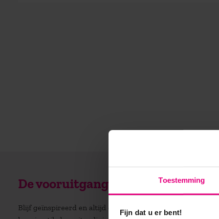
Toestemming
De vooruitgang voor zijn?
Blijf geïnspireerd en altijd op de hoogte! Ontvang regelm
Fijn dat u er bent!