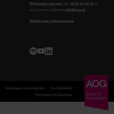
Whatsapp met ons
, bel
06 83 07 50 72
of
stuur een e-mail naar
info@aog.nl
Bekijk onze contactpagina
> 9,0 op klantenvertellen
Algemene voorwaarden
Cookiebeleid
Verzoeken en klachten