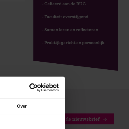
- Gelieerd aan de RUG
- Faculteit overstijgend
- Samen leren en reflecteren
- Praktijkgericht en persoonlijk
Over
Stuur mij de nieuwsbrief