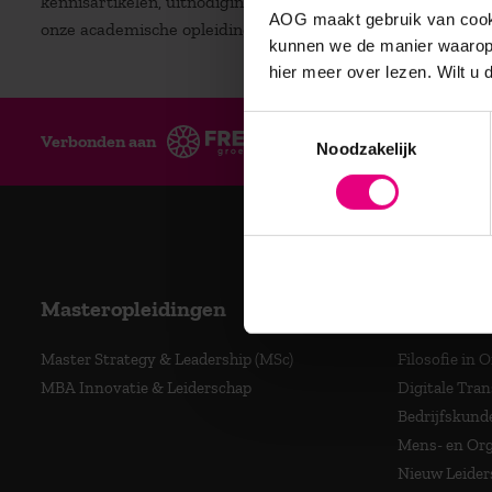
kennisartikelen, uitnodigingen voor (gratis) inspiratiesessi
AOG maakt gebruik van cooki
onze academische opleidingen.
kunnen we de manier waarop 
hier meer over lezen. Wilt u
Toestemmingsselectie
Verbonden aan
Ge
Noodzakelijk
Masteropleidingen
Program
Master Strategy & Leadership (MSc)
Filosofie in 
MBA Innovatie & Leiderschap
Digitale Tra
Bedrijfskund
Mens- en Org
Nieuw Leider