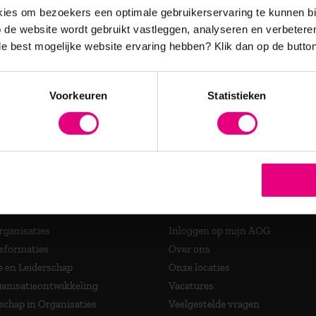
es en relevante updates over
es om bezoekers een optimale gebruikerservaring te kunnen b
de website wordt gebruikt vastleggen, analyseren en verbetere
 de best mogelijke website ervaring hebben?
Klik dan op de button
accrediteerde opleidingen
Voorkeuren
Statistieken
ma's
Over AOG
Organisaties
Inloggen op mijn AOG
nsformaties
Over ons
e en Leiderschap
Onze locaties
anisatieontwikkeling
Vacatures
schap in Organisaties
Veelgestelde vragen