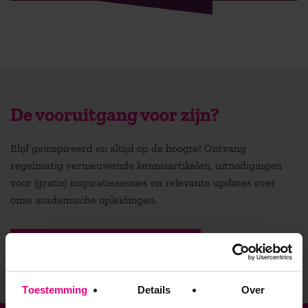
De vooruitgang voor zijn?
Blijf geïnspireerd en altijd op de hoogte! Ontvang
regelmatig vernieuwende kennisartikelen, uitnodigingen
voor (gratis) inspiratiesessies en relevante updates over
onze academische opleidingen.
Stuur mij de nieuwsbrief
Toestemming
Details
Over