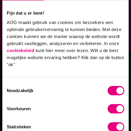
Verbonden aan
Fijn dat u er bent!
AOG maakt gebruik van cookies om bezoekers een
Geaccrediteerde opleidingen
optimale gebruikerservaring te kunnen bieden. Met deze
9,0 op klantenvertellen.nl
cookies kunnen we de manier waarop de website wordt
gebruikt vastleggen, analyseren en verbeteren. In onze
cookiebeleid
kunt hier meer over lezen. Wilt u de best
mogelijke website ervaring hebben?
Klik dan op de button
"ok''
Masteropleidingen
Master Strategy & Leadership (MSc)
Toestemmingsselectie
MBA Innovatie & Leiderschap
Noodzakelijk
Programma's
Voorkeuren
Filosofie in Organisaties
Statistieken
Digitale Transformaties